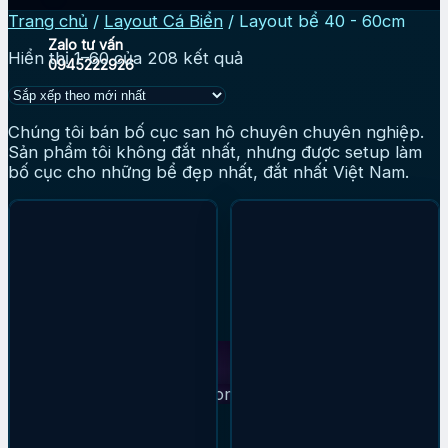
Trang chủ
/
Layout Cá Biển
/
Layout bể 40 - 60cm
Zalo tư vấn
Hiển thị 1–60 của 208 kết quả
0945222926
Chúng tôi bán bố cục san hô chuyên chuyên nghiệp.
Sản phẩm tôi không đắt nhất, nhưng được setup làm
bố cục cho những bể đẹp nhất, đắt nhất Việt Nam.
Gọi điện
0357222926
Giỏ hàng
Chưa có sản phẩm trong giỏ hàng.