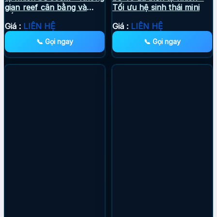
gian reef cân bằng và
Tối ưu hệ sinh thái mini
sống động
Giá :
LIÊN HỆ
Giá :
LIÊN HỆ
📞 Gọi ngay
📞 Gọi ngay