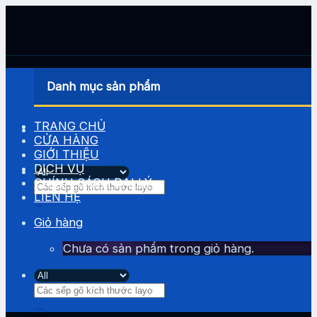
Skip
to
content
Danh mục sản phẩm
TRANG CHỦ
CỬA HÀNG
GIỚI THIỆU
DỊCH VỤ
CHÍNH SÁCH ĐẠI LÝ
Tìm
LIÊN HỆ
kiếm:
Giỏ hàng
Chưa có sản phẩm trong giỏ hàng.
Tìm
kiếm: