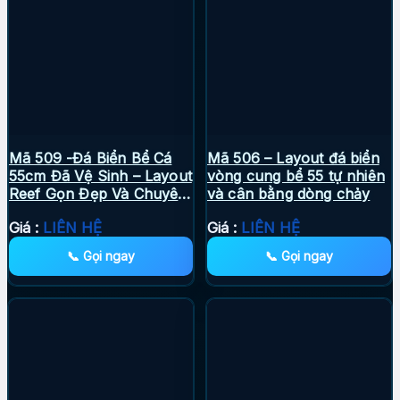
Mã 509 -Đá Biển Bể Cá
Mã 506 – Layout đá biển
55cm Đã Vệ Sinh – Layout
vòng cung bể 55 tự nhiên
Reef Gọn Đẹp Và Chuyên
và cân bằng dòng chảy
Nghiệp
Giá :
LIÊN HỆ
Giá :
LIÊN HỆ
📞 Gọi ngay
📞 Gọi ngay