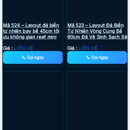
Mã 524 – Layout đá biển
Mã 523 – Layout Đá Biển
tự nhiên bay bể 45cm tối
Tự Nhiên Vòng Cung Bể
ưu không gian reef mini
60cm Đã Vệ Sinh Sạch Sẽ
Giá :
LIÊN HỆ
Giá :
LIÊN HỆ
📞 Gọi ngay
📞 Gọi ngay