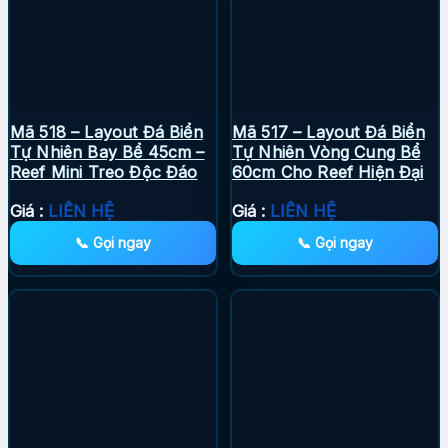
Mã 518 – Layout Đá Biển
Mã 517 – Layout Đá Biển
Tự Nhiên Bay Bể 45cm –
Tự Nhiên Vòng Cung Bể
Reef Mini Treo Độc Đáo
60cm Cho Reef Hiện Đại
Giá :
LIÊN HỆ
Giá :
LIÊN HỆ
📞 Gọi ngay
📞 Gọi ngay