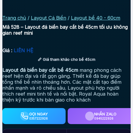
Trang chủ
/
Layout Cá Biển
/
Layout bể 40 - 60cm
Mã 528 – Layout đá biển bay cắt bể 45cm tối ưu không
gian reef mini
Giá :
LIÊN HỆ
📏 Giá tham khảo cho bể 45cm
Layout đá biển bay cắt bể 45cm
mang phong cách
reef hiện đại và rất gọn gàng. Thiết kế đá bay giúp
tổng thể bể nhìn thoáng hơn. Các mặt cắt tạo điểm
nhấn mạnh và rõ chiều sâu. Layout phù hợp người
thích reef mini tinh tế và nổi bật. Royal Aqua hoàn
thiện kỹ trước khi bàn giao cho khách
GỌI NGAY
NHẮN ZALO
0357222926
0945222926