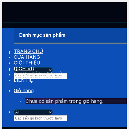
Skip
to
content
Danh mục sản phẩm
TRANG CHỦ
CỬA HÀNG
GIỚI THIỆU
DỊCH VỤ
CHÍNH SÁCH ĐẠI LÝ
Tìm
LIÊN HỆ
kiếm:
Giỏ hàng
Chưa có sản phẩm trong giỏ hàng.
Tìm
kiếm: