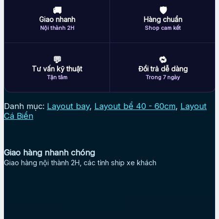
🚚
🛡
Giao nhanh
Hàng chuẩn
Nội thành 2H
Shop cam kết
💬
🔁
Tư vấn kỹ thuật
Đổi trả dễ dàng
Tận tâm
Trong 7 ngày
Danh mục:
Layout bay
,
Layout bể 40 - 60cm
,
Layout
Cá Biển
Giao hàng nhanh chóng
Giao hàng nội thành 2H, các tỉnh ship xe khách