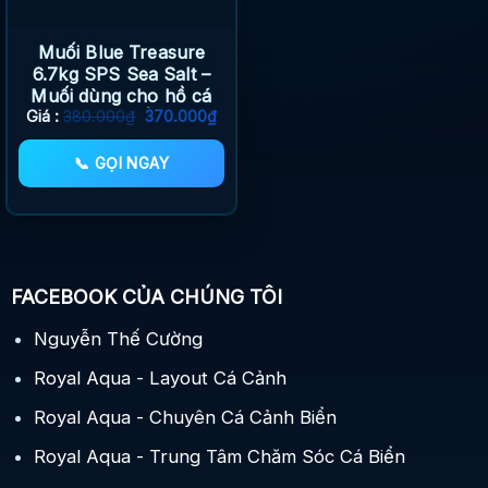
Muối Blue Treasure
6.7kg SPS Sea Salt –
Muối dùng cho hồ cá
Giá
Giá
cảnh biển
Giá :
380.000
₫
370.000
₫
gốc
hiện
là:
tại
380.000₫.
là:
📞 GỌI NGAY
370.000₫.
FACEBOOK CỦA CHÚNG TÔI
Nguyễn Thế Cường
Royal Aqua - Layout Cá Cảnh
Royal Aqua - Chuyên Cá Cảnh Biển
Royal Aqua - Trung Tâm Chăm Sóc Cá Biển