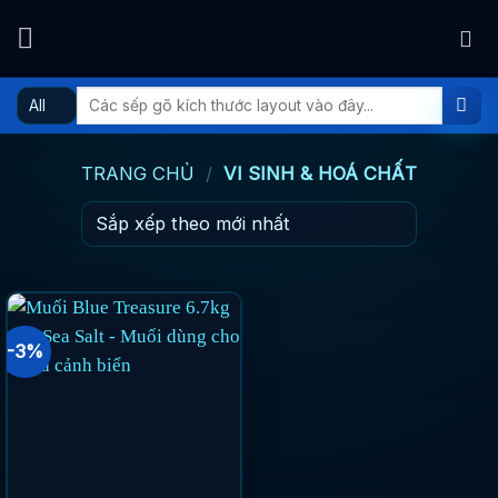
Skip
to
content
Tìm
kiếm:
TRANG CHỦ
/
VI SINH & HOÁ CHẤT
-3%