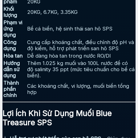
phẩm
20KG
Khối
20KG, 6.7KG, 3.35KG
lượng
Phạm vi
ứng
Bể cá biển, hệ sinh thái san hô SPS
dụng
Công
Cung cấp khoáng chất, điều chỉnh độ pH và
dụng
độ kiềm, hỗ trợ phát triển san hô SPS
Hòa tan
Dễ dàng hòa tan trong nước RO/DI
Hướng
Thêm 1.025 kg muối vào 100L nước để có
dẫn sử
độ salinity 35 ppt (mức tiêu chuẩn cho bể cá
dụng
biển).
Thành
Các khoáng chất, vi lượng, muối biển tổng
phần
hợp
chính
Lợi Ích Khi Sử Dụng Muối Blue
Treasure SPS