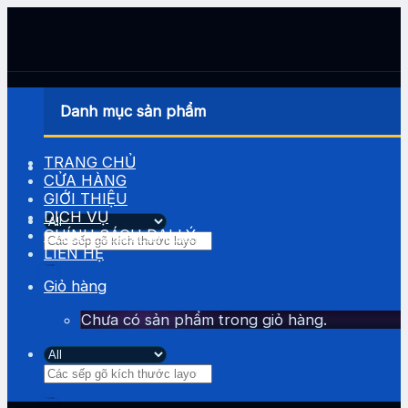
Skip
to
content
Danh mục sản phẩm
TRANG CHỦ
CỬA HÀNG
GIỚI THIỆU
DỊCH VỤ
CHÍNH SÁCH ĐẠI LÝ
Tìm
LIÊN HỆ
kiếm:
Giỏ hàng
Chưa có sản phẩm trong giỏ hàng.
Tìm
kiếm: