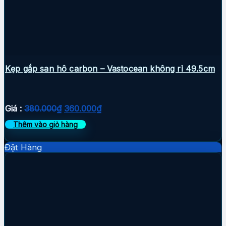
Kẹp gắp san hô carbon – Vastocean không rỉ 49.5cm
Giá
Giá
Giá :
380.000
₫
360.000
₫
gốc
hiện
Thêm vào giỏ hàng
là:
tại
380.000₫.
là:
Đặt Hàng
360.000₫.