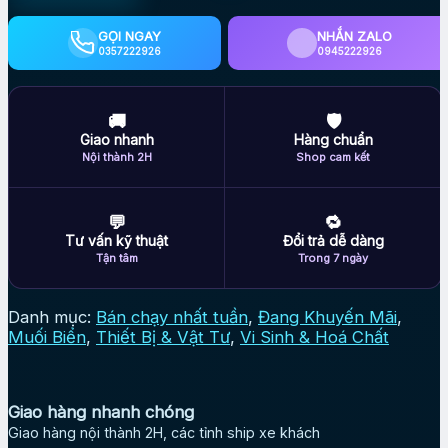
Treasure
6.7kg
GỌI NGAY
NHẮN ZALO
SPS
0357222926
0945222926
Sea
Salt
-
🚚
🛡
Muối
Giao nhanh
Hàng chuẩn
dùng
Nội thành 2H
Shop cam kết
cho
hồ
cá
💬
🔁
cảnh
Tư vấn kỹ thuật
Đổi trả dễ dàng
biển
Tận tâm
Trong 7 ngày
số
lượng
Danh mục:
Bán chạy nhất tuần
,
Đang Khuyến Mãi
,
Muối Biển
,
Thiết Bị & Vật Tư
,
Vi Sinh & Hoá Chất
Giao hàng nhanh chóng
Giao hàng nội thành 2H, các tỉnh ship xe khách