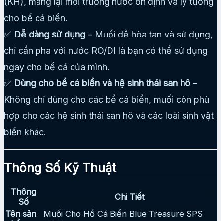
(KH), mang lại môi trường nước ổn định và lý tưởng
cho bể cá biển.
✅
Dễ dàng sử dụng
– Muối dễ hòa tan và sử dụng,
chỉ cần pha với nước RO/DI là bạn có thể sử dụng
ngay cho bể cá của mình.
✅
Dùng cho bể cá biển và hệ sinh thái san hô
–
Không chỉ dùng cho các bể cá biển, muối còn phù
hợp cho các hệ sinh thái san hô và các loài sinh vật
biển khác.
Thông Số Kỹ Thuật
Thông
Chi Tiết
Số
Tên sản
Muối Cho Hồ Cá Biển Blue Treasure SPS