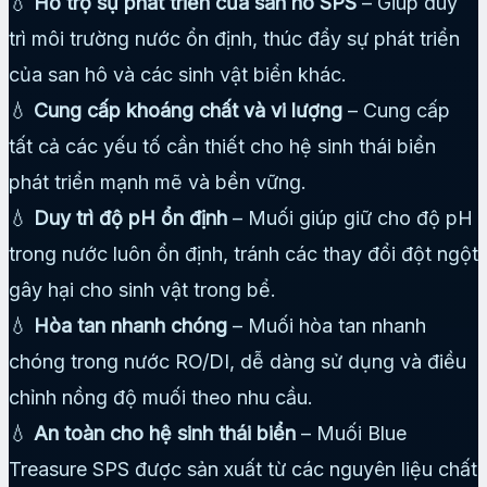
💧
Hỗ trợ sự phát triển của san hô SPS
– Giúp duy
trì môi trường nước ổn định, thúc đẩy sự phát triển
của san hô và các sinh vật biển khác.
💧
Cung cấp khoáng chất và vi lượng
– Cung cấp
tất cả các yếu tố cần thiết cho hệ sinh thái biển
phát triển mạnh mẽ và bền vững.
💧
Duy trì độ pH ổn định
– Muối giúp giữ cho độ pH
trong nước luôn ổn định, tránh các thay đổi đột ngột
gây hại cho sinh vật trong bể.
💧
Hòa tan nhanh chóng
– Muối hòa tan nhanh
chóng trong nước RO/DI, dễ dàng sử dụng và điều
chỉnh nồng độ muối theo nhu cầu.
💧
An toàn cho hệ sinh thái biển
– Muối Blue
Treasure SPS được sản xuất từ các nguyên liệu chất