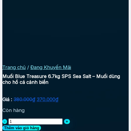
Trang chủ
/
Đang Khuyến Mãi
Muối Blue Treasure 6.7kg SPS Sea Salt – Muối dùng
cho hồ cá cảnh biển
Giá
Giá
Giá :
380.000
₫
370.000
₫
gốc
hiện
Còn hàng
là:
tại
380.000₫.
là:
Muối
370.000₫.
Blue
Thêm vào giỏ hàng