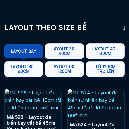
LAYOUT THEO SIZE BỂ
LAYOUT 30 -
LAYOUT 40 -
LAYOUT BAY
40CM
60CM
LAYOUT 60 -
LAYOUT 90 -
TỪ 120CM
90CM
120CM
TRỞ LÊN
Mã 528 – Layout đá
biển bay cắt bể 45cm
Mã 524 – Layout đá
tối ưu không gian reef