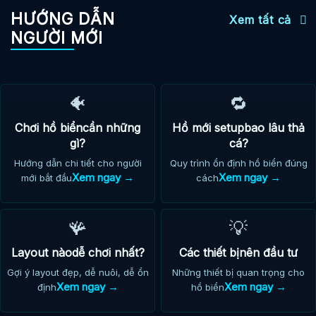
HƯỚNG DẪN
Xem tất cả
NGƯỜI MỚI
🐠
🔁
Chơi hồ biểncần những
Hồ mới setupbao lâu thả
gì?
cá?
Hướng dẫn chi tiết cho người
Quy trình ổn định hồ biển đúng
Xem ngay →
Xem ngay →
mới bắt đầu
cách
🪸
💡
Layout nàodễ chơi nhất?
Các thiết bịnên đầu tư
Gợi ý layout đẹp, dễ nuôi, dễ ổn
Những thiết bị quan trọng cho
Xem ngay →
Xem ngay →
định
hồ biển