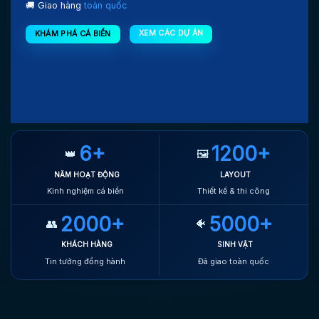
🚚 Giao hàng
toàn quốc
XEM CÁC DỰ ÁN
KHÁM PHÁ CÁ BIỂN
6+
1200+
👑
🖼️
NĂM HOẠT ĐỘNG
LAYOUT
Kinh nghiệm cá biển
Thiết kế & thi công
2000+
5000+
👥
🐠
KHÁCH HÀNG
SINH VẬT
Tin tưởng đồng hành
Đã giao toàn quốc