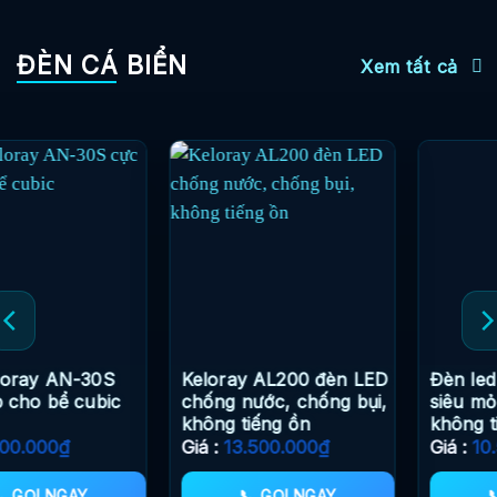
ĐÈN CÁ BIỂN
Xem tất cả
Đèn led Keloray AL150
Đèn led Keloray iSea100
siêu mỏng nhẹ PAR cao
vỏ nhôm tuyệt đẹp cho
không tiếng ồn
bể san hô
Giá :
10.500.000
₫
Giá :
3.950.000
₫
📞 GỌI NGAY
📞 GỌI NGAY