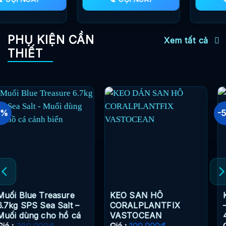
PHỤ KIỆN CẦN
Xem tất cả
THIẾT
-5%
KEO SAN HÔ
Kẹp gắp san hô carbon
CORALPLANTFIX
– Vastocean không rỉ
VASTOCEAN
49.5cm
Giá :
100.000
₫
Giá :
380.000
₫