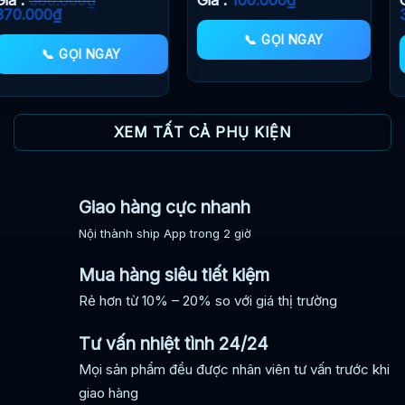
Giá
Giá
360.000
₫
gốc
hiện
📞 GỌI NGAY
là:
tại
📞 GỌI NGAY
380.000₫.
là:
360.000₫.
XEM TẤT CẢ PHỤ KIỆN
Giao hàng cực nhanh
Nội thành ship App trong 2 giờ
Mua hàng siêu tiết kiệm
Rẻ hơn từ 10% – 20% so với giá thị trường
Tư vấn nhiệt tình 24/24
Mọi sản phẩm đều được nhân viên tư vấn trước khi
giao hàng