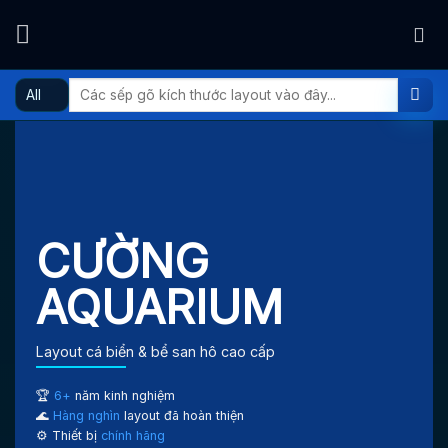
Skip
to
content
Tìm
kiếm:
CƯỜNG
AQUARIUM
Layout cá biển & bể san hô cao cấp
🏆
6+
năm kinh nghiệm
🌊
Hàng nghìn
layout đã hoàn thiện
⚙️ Thiết bị
chính hãng