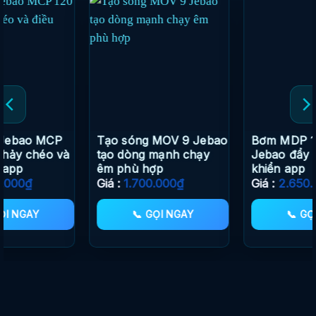
Bơm MDP 10000 – bơm
Tạo sóng Jebao MCP
Jebao đẩy khoẻ điều
150 WiFi mới điều khiển
khiển app
LCD xịn sò
Giá :
2.650.000
₫
Giá :
2.950.000
₫
📞 GỌI NGAY
📞 GỌI NGAY