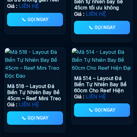
biển tự nhiên bay bể
mini
Giá :
LIÊN HỆ
45cm tối ưu không
gian reef mini
Giá :
LIÊN HỆ
📞 GỌI NGAY
📞 GỌI NGAY
Mã 514 – Layout Đá
Biển Tự Nhiên Bay Bể
Mã 518 – Layout Đá
60cm Cho Reef Hiện
Biển Tự Nhiên Bay Bể
Đại
Giá :
LIÊN HỆ
45cm – Reef Mini Treo
Độc Đáo
Giá :
LIÊN HỆ
📞 GỌI NGAY
📞 GỌI NGAY