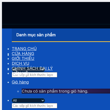
Skip
to
content
Danh mục sản phẩm
TRANG CHỦ
CỬA HÀNG
GIỚI THIỆU
DỊCH VỤ
CHÍNH SÁCH ĐẠI LÝ
LIÊN HỆ
Tìm
kiếm:
Giỏ hàng
Chưa có sản phẩm trong giỏ hàng.
Tìm
kiếm: