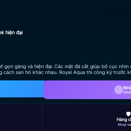
nk hiện đại
gọn gàng và hiện đại. Các mặt đá cắt giúp bố cục nhìn 
 cách san hô khác nhau. Royal Aqua thi công kỹ trước kh
NH
094
🛡
Hàng c
Shop ca