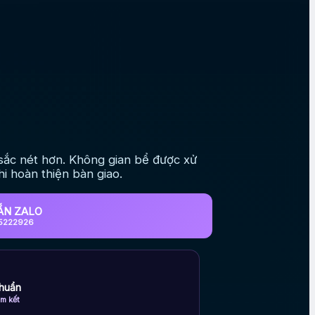
sắc nét hơn. Không gian bể được xử
i hoàn thiện bàn giao.
ẮN ZALO
5222926
huẩn
m kết