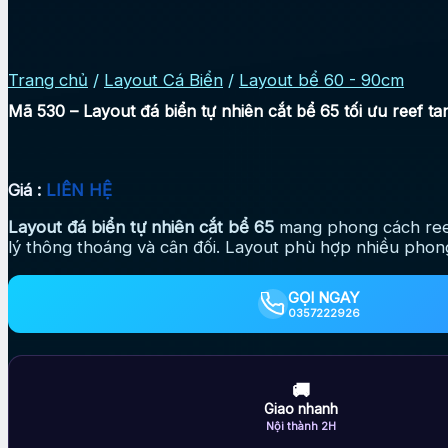
Trang chủ
/
Layout Cá Biển
/
Layout bể 60 - 90cm
Mã 530 – Layout đá biển tự nhiên cắt bể 65 tối ưu reef ta
Giá :
LIÊN HỆ
Layout đá biển tự nhiên cắt bể 65
mang phong cách reef 
lý thông thoáng và cân đối. Layout phù hợp nhiều phong
GỌI NGAY
0357222926
🚚
Giao nhanh
Nội thành 2H