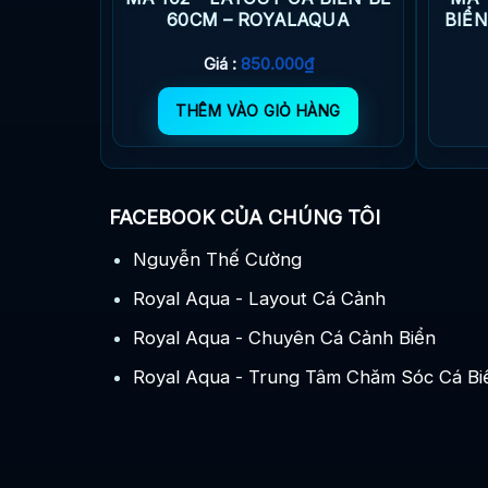
UYỆT TÁC
60CM – ROYALAQUA
BIỂN
INH
Giá
.000
₫
Giá :
850.000
₫
hiện
tại
ÀNG
000₫.
là:
THÊM VÀO GIỎ HÀNG
400.000₫.
FACEBOOK CỦA CHÚNG TÔI
Nguyễn Thế Cường
Royal Aqua - Layout Cá Cảnh
Royal Aqua - Chuyên Cá Cảnh Biển
Royal Aqua - Trung Tâm Chăm Sóc Cá Bi