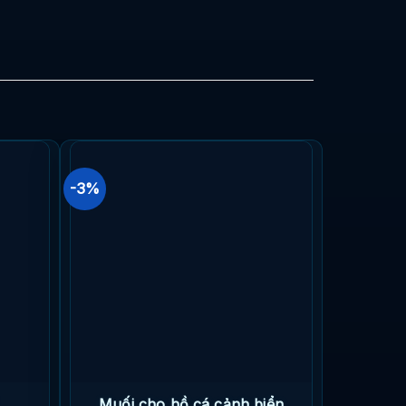
-3%
Muối cho hồ cá cảnh biển