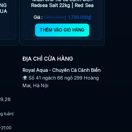
ỤNG
Redsea Salt 22kg | Red Sea
QUA
Giá
Giá
Giá :
1.850.000
₫
1.790.000
₫
gốc
hiện
là:
tại
THÊM VÀO GIỎ HÀNG
1.850.000₫.
là:
1.790.000₫.
ĐỊA CHỈ CỬA HÀNG
Royal Aqua - Chuyên Cá Cảnh Biển
🌍 Số 41 ngách 66 ngõ 299 Hoàng
Mai, Hà Nội
29.26
ng tuần)
-21:00