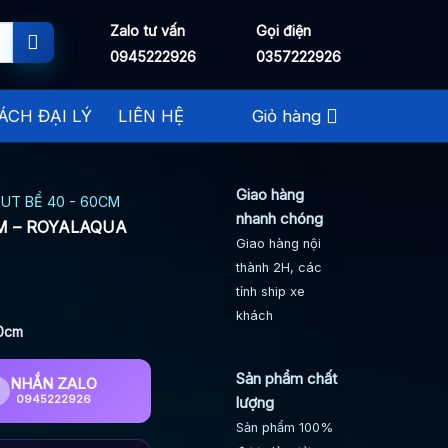
Zalo tư vấn
Gọi điện
0945222926
0357222926
ÁCH ĐẠI LÝ
LIÊN HỆ
Giỏ hàng
Giao hàng
UT BỂ 40 - 60CM
nhanh chóng
CM – ROYALAQUA
Giao hàng nội
thành 2H, các
tỉnh ship xe
khách
60cm
Sản phẩm chất
NHẮN ZALO
0945222926
lượng
Sản phẩm 100%