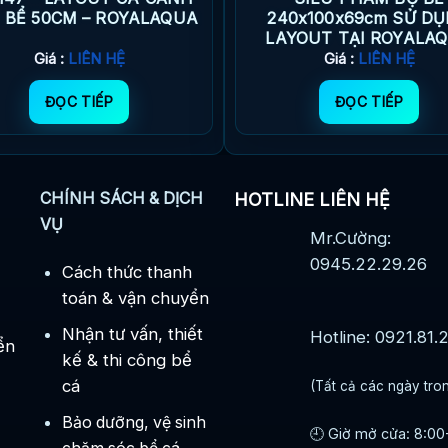
 BỂ 50CM – ROYALAQUA
240x100x69cm SỬ D
LAYOUT TẠI ROYALA
Giá :
LIÊN HỆ
Giá :
LIÊN HỆ
ĐỌC TIẾP
ĐỌC TIẾP
CHÍNH SÁCH & DỊCH
HOTLINE LIÊN HỆ
VỤ
Mr.Cường:
0945.22.29.26
Cách thức thanh
toán & vận chuyển
Nhận tư vấn, thiết
Hotline: 0921.81.
ển
kế & thi công bể
cá
(Tất cả các ngày tro
Bảo dưỡng, vệ sinh
🕘 Giờ mở cửa: 8:00