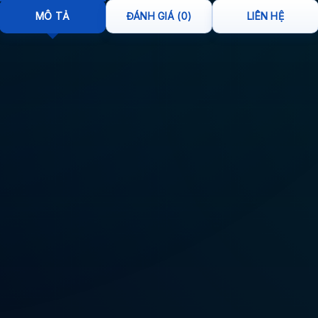
MÔ TẢ
ĐÁNH GIÁ (0)
LIÊN HỆ