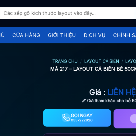
Tìm
kiếm:
HỦ
CỬA HÀNG
GIỚI THIỆU
DỊCH VỤ
CHÍNH S
TRANG CHỦ
/
LAYOUT CÁ BIỂN
/
LAYO
MÃ 217 – LAYOUT CÁ BIỂN BỂ 60
Giá :
LIÊN HỆ
📏 Giá tham khảo cho bể 
GỌI NGAY
0357222926