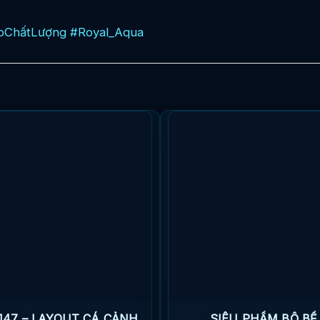
pChấtLượng
#Royal_Aqua
147 – LAYOUT CÁ CẢNH
SIÊU PHẨM BỘ BỂ