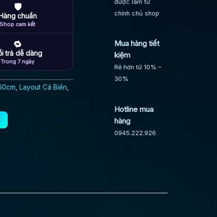
được làm từ
🛡
chính chủ shop
Hàng chuẩn
Shop cam kết
Mua hàng tiết
🔁
i trả dễ dàng
kiệm
Trong 7 ngày
Rẻ hơn từ 10% –
30%
 60cm
,
Layout Cá Biển
,
Hotline mua
hàng
0945.222.926