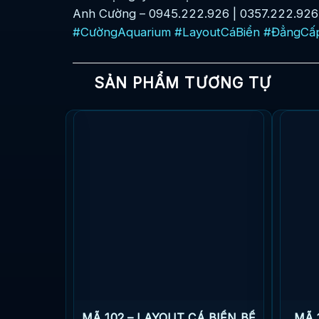
Anh Cường – 0945.222.926 | 0357.222.926
#CườngAquarium
#LayoutCáBiển
#ĐẳngCấ
SẢN PHẨM TƯƠNG TỰ
AI TỰ
MÃ 102 – LAYOUT CÁ BIỂN BỂ
MÃ 