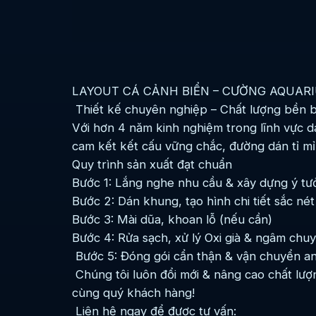
LAYOUT CÁ CẢNH BIỂN – CƯỜNG AQUAR
Thiết kế chuyên nghiệp – Chất lượng bền b
Với hơn 4 năm kinh nghiệm trong lĩnh vực d
cam kết kết cấu vững chắc, đường dán tỉ mỉ
Quy trình sản xuất đạt chuẩn
Bước 1: Lắng nghe nhu cầu & xây dựng ý tư
Bước 2: Dán khung, tạo hình chi tiết sắc nét
Bước 3: Mài dũa, khoan lỗ (nếu cần)
Bước 4: Rửa sạch, xử lý Oxi già & ngâm chu
Bước 5: Đóng gói cẩn thận & vận chuyển an
Chúng tôi luôn đổi mới & nâng cao chất lư
cùng quý khách hàng!
Liên hệ ngay để được tư vấn: