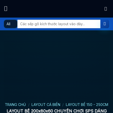
Skip
to
content
Tìm
kiếm:
TRANG CHỦ
/
LAYOUT CÁ BIỂN
/
LAYOUT BỂ 150 - 250CM
LAYOUT BỂ 200x80x60 CHUYÊN CHƠI SPS DÁNG