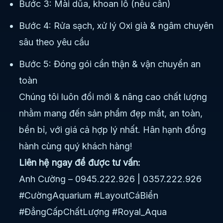
Bước 3: Mài dũa, khoan lỗ (nếu cần)
Bước 4: Rửa sạch, xử lý Oxi già & ngâm chuyên
sâu theo yêu cầu
Bước 5: Đóng gói cẩn thận & vận chuyển an
toàn
Chúng tôi luôn đổi mới & nâng cao chất lượng
nhằm mang đến sản phẩm đẹp mắt, an toàn,
bền bỉ, với giá cả hợp lý nhất. Hân hạnh đồng
hành cùng quý khách hàng!
Liên hệ ngay để được tư vấn:
Anh Cường – 0945.222.926 | 0357.222.926
#CườngAquarium #LayoutCáBiển
#ĐẳngCấpChấtLượng #Royal_Aqua