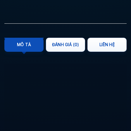
MÔ TẢ
ĐÁNH GIÁ (0)
LIÊN HỆ