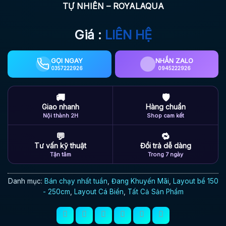
TỰ NHIÊN – ROYALAQUA
Giá :
LIÊN HỆ
GỌI NGAY
NHẮN ZALO
0357222926
0945222926
🚚
🛡
Giao nhanh
Hàng chuẩn
Nội thành 2H
Shop cam kết
💬
🔁
Tư vấn kỹ thuật
Đổi trả dễ dàng
Tận tâm
Trong 7 ngày
Danh mục:
Bán chạy nhất tuần
,
Đang Khuyến Mãi
,
Layout bể 150
- 250cm
,
Layout Cá Biển
,
Tất Cả Sản Phẩm