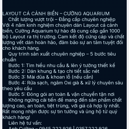
LAYOUT CÁ CẢNH BIỂN – CƯỜNG AQUARIUM
Chất lượng vượt trội – Đẳng cấp chuyên nghiệp
Với 4 năm kinh nghiệm chuyên dán Layout cá cảnh
biển, Cường Aquarium tự hào đã cung cấp gần 1000
bộ Layout ra thị trường. Cam kết độ cứng cáp và chất
lượng vết dán hoàn hảo, đảm bảo sự an tâm tuyệt đối
cho khách hàng.
Quy trình sản xuất chuyên nghiệp – 5 bước tiêu
chuẩn
Bước 1: Tìm hiểu nhu cầu & lên ý tưởng thiết kế
Bước 2: Dán khung & tạo chi tiết sắc nét
Bước 3: Mài dũa & khoan lỗ (nếu cần)
Bước 4: Rửa sạch, ngâm Oxi già & xử lý chuyên sâu
theo yêu cầu
Bước 5: Đóng gói an toàn & vận chuyển tận nơi
Không ngừng cải tiến để mang đến sản phẩm chất
lượng cao, an toàn, tiệt trùng, với giá cả hợp lý nhất.
Rất mong nhận được sự tin tưởng và ủng hộ từ quý
khách hàng!
Liên hệ tư vấn:
Anh Cường – 0945.222.926 | 0357.222.926