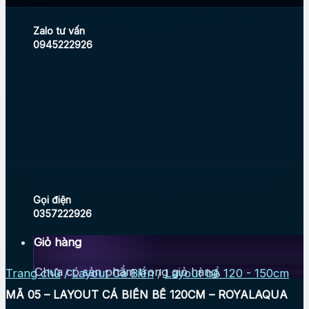
Zalo tư vấn
0945222926
Gọi điện
0357222926
Giỏ hàng
Chưa có sản phẩm trong giỏ hàng.
Trang chủ
/
Layout Cá Biển
/
Layout bể 120 - 150cm
MÃ 05 – LAYOUT CÁ BIỂN BỂ 120CM – ROYALAQUA