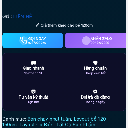
Giá :
LIÊN HỆ
📏 Giá tham khảo cho bể 120cm
GỌI NGAY
NHẮN ZALO
0357222926
0945222926
🚚
🛡
Giao nhanh
Hàng chuẩn
Nội thành 2H
Shop cam kết
💬
🔁
Tư vấn kỹ thuật
Đổi trả dễ dàng
Tận tâm
Trong 7 ngày
Danh mục:
Bán chạy nhất tuần
,
Layout bể 120 -
150cm
,
Layout Cá Biển
,
Tất Cả Sản Phẩm