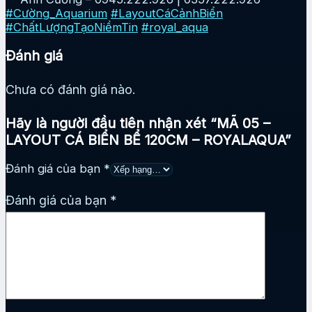
#Cường_Aquarium
#LayoutCáCảnhBiển
#ChấtLượngTạoNiềmTin
#royal_aqua
Đánh giá
Chưa có đánh giá nào.
Hãy là người đầu tiên nhận xét “MÃ 05 –
LAYOUT CÁ BIỂN BỂ 120CM – ROYALAQUA”
Đánh giá của bạn
*
Đánh giá của bạn
*