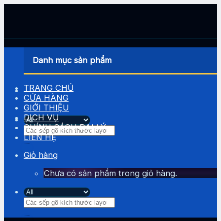
Skip
to
content
Danh mục sản phẩm
TRANG CHỦ
CỬA HÀNG
GIỚI THIỆU
DỊCH VỤ
CHÍNH SÁCH ĐẠI LÝ
Tìm
LIÊN HỆ
kiếm:
Giỏ hàng
Chưa có sản phẩm trong giỏ hàng.
Tìm
kiếm: