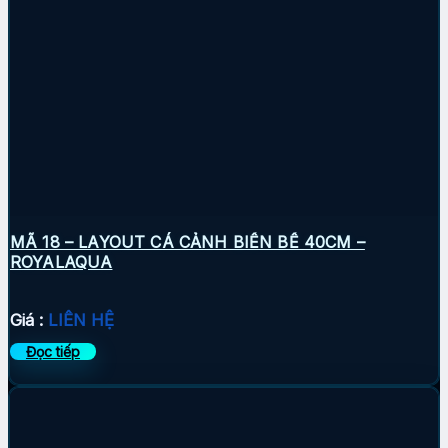
MÃ 18 – LAYOUT CÁ CẢNH BIỂN BỂ 40CM –
ROYALAQUA
Giá :
LIÊN HỆ
Đọc tiếp