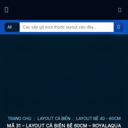
Skip
to
content
Tìm
kiếm:
TRANG CHỦ
/
LAYOUT CÁ BIỂN
/
LAYOUT BỂ 40 - 60CM
MÃ 31 – LAYOUT CÁ BIỂN BỂ 60CM – ROYALAQUA