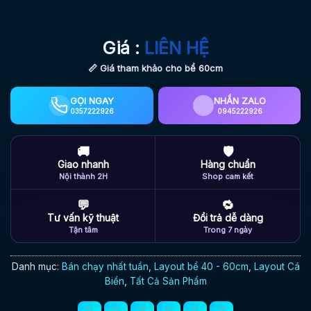
Giá :
LIÊN HỆ
📏 Giá tham khảo cho bể 60cm
GỌI NGAY
NHẮN ZALO
0357222926
0945222926
🚚
🛡
Giao nhanh
Hàng chuẩn
Nội thành 2H
Shop cam kết
💬
🔁
Tư vấn kỹ thuật
Đổi trả dễ dàng
Tận tâm
Trong 7 ngày
Danh mục:
Bán chạy nhất tuần
,
Layout bể 40 - 60cm
,
Layout Cá
Biển
,
Tất Cả Sản Phẩm