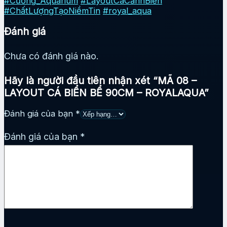
#Cường_Aquarium
#LayoutCáCảnhBiển
#ChấtLượngTạoNiềmTin
#royal_aqua
Đánh giá
Chưa có đánh giá nào.
Hãy là người đầu tiên nhận xét “MÃ 08 –
LAYOUT CÁ BIỂN BỂ 90CM – ROYALAQUA”
Đánh giá của bạn
*
Đánh giá của bạn
*