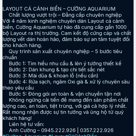
LAYOUT CÁ CẢNH BIỂN – CƯỜNG AQUARIUM
Chất lượng vượt trội – Đẳng cấp chuyên nghiệp
Với 4 năm kinh nghiệm chuyên dán Layout cá cảnh
biển, Cường Aquarium tự hào đã cung cấp gần 1000
bộ Layout ra thị trường. Cam kết độ cứng cáp và chất
lượng vết dán hoàn hảo, đảm bảo sự an tâm tuyệt đối
cho khách hàng.
Quy trình sản xuất chuyên nghiệp – 5 bước tiêu
chuẩn
Bước 1: Tìm hiểu nhu cầu & lên ý tưởng thiết kế
Bước 2: Dán khung & tạo chi tiết sắc nét
Bước 3: Mài dũa & khoan lỗ (nếu cần)
Bước 4: Rửa sạch, ngâm Oxi già & xử lý chuyên sâu
theo yêu cầu
Bước 5: Đóng gói an toàn & vận chuyển tận nơi
Không ngừng cải tiến để mang đến sản phẩm chất
lượng cao, an toàn, tiệt trùng, với giá cả hợp lý nhất.
Rất mong nhận được sự tin tưởng và ủng hộ từ quý
khách hàng!
Liên hệ tư vấn:
Anh Cường – 0945.222.926 | 0357.222.926