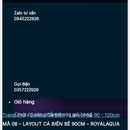
Zalo tư vấn
0945222926
Gọi điện
0357222926
Giỏ hàng
Chưa có sản phẩm trong giỏ hàng.
Trang chủ
/
Layout Cá Biển
/
Layout bể 90 - 120cm
MÃ 08 – LAYOUT CÁ BIỂN BỂ 90CM – ROYALAQUA