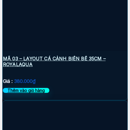
MÃ 03 – LAYOUT CÁ CẢNH BIỂN BỂ 35CM –
ROYALAQUA
Giá :
380.000
₫
Thêm vào giỏ hàng