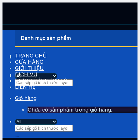
Skip
to
content
Danh mục sản phẩm
TRANG CHỦ
CỬA HÀNG
GIỚI THIỆU
DỊCH VỤ
CHÍNH SÁCH ĐẠI LÝ
Tìm
LIÊN HỆ
kiếm:
Giỏ hàng
Chưa có sản phẩm trong giỏ hàng.
Tìm
kiếm: