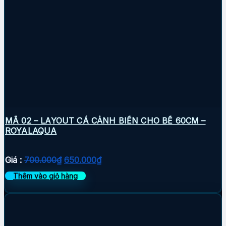
MÃ 02 – LAYOUT CÁ CẢNH BIỂN CHO BỂ 60CM –
ROYALAQUA
Giá
Giá
Giá :
700.000
₫
650.000
₫
gốc
hiện
Thêm vào giỏ hàng
là:
tại
700.000₫.
là:
650.000₫.