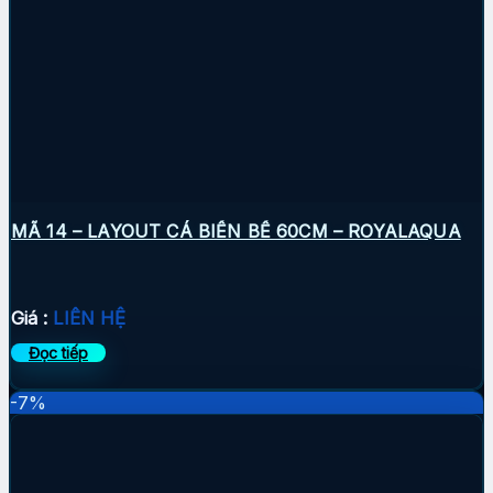
MÃ 14 – LAYOUT CÁ BIỂN BỂ 60CM – ROYALAQUA
Giá :
LIÊN HỆ
Đọc tiếp
-7%