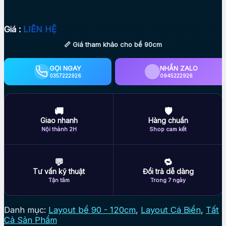
Giá :
LIÊN HỆ
📏 Giá tham khảo cho bể 90cm
GỌI NGAY
NHẮN ZALO
0357222926
0945222926
🚚
🛡
Giao nhanh
Hàng chuẩn
Nội thành 2H
Shop cam kết
💬
🔁
Tư vấn kỹ thuật
Đổi trả dễ dàng
Tận tâm
Trong 7 ngày
Danh mục:
Layout bể 90 - 120cm
,
Layout Cá Biển
,
Tất
Cả Sản Phẩm