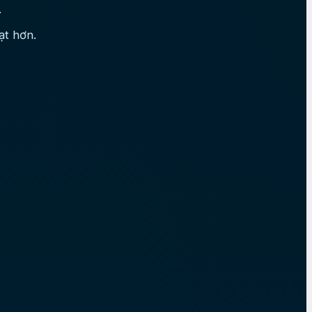
.
ạt hơn.