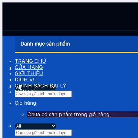
Skip
to
content
Danh mục sản phẩm
TRANG CHỦ
CỬA HÀNG
GIỚI THIỆU
DỊCH VỤ
CHÍNH SÁCH ĐẠI LÝ
LIÊN HỆ
Tìm
kiếm:
Giỏ hàng
Chưa có sản phẩm trong giỏ hàng.
Tìm
kiếm: