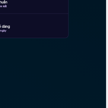
huẩn
m kết
dễ dàng
 ngày