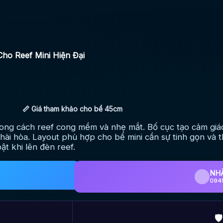
ho Reef Mini Hiện Đại
📏 Giá tham khảo cho bể 45cm
ng cách reef cong mềm và nhẹ mắt. Bố cục tạo cảm giác
hài hòa. Layout phù hợp cho bể mini cần sự tinh gọn và 
ật khi lên đèn reef.
NH
094
🛡