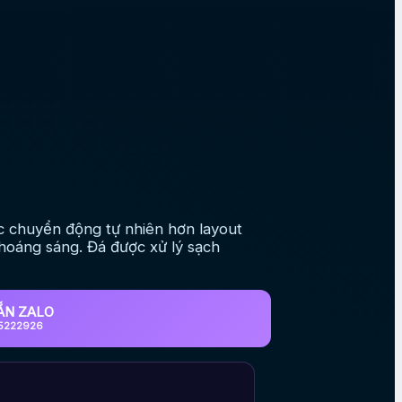
 chuyển động tự nhiên hơn layout
thoáng sáng. Đá được xử lý sạch
ẮN ZALO
5222926