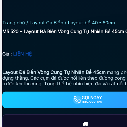
Trang chủ
/
Layout Cá Biển
/
Layout bể 40 - 60cm
Mã 520 – Layout Đá Biển Vòng Cung Tự Nhiên Bể 45cm C
Giá :
LIÊN HỆ
Layout Đá Biển Vòng Cung Tự Nhiên Bể 45cm
mang pho
dựng thẳng. Các cụm đá được nối liền theo đường cong 
trước khi thi công. Tổng thể bể nhìn hiện đại và rất nổi b
GỌI NGAY
0357222926
🚚