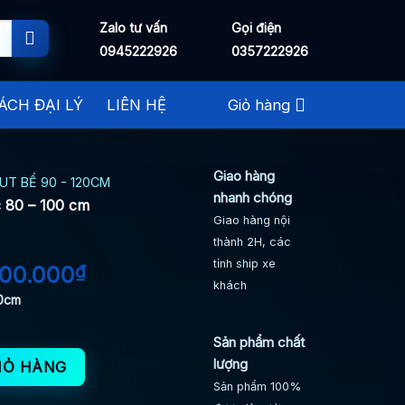
Zalo tư vấn
Gọi điện
0945222926
0357222926
ÁCH ĐẠI LÝ
LIÊN HỆ
Giỏ hàng
Giao hàng
UT BỂ 90 - 120CM
nhanh chóng
c 80 – 100 cm
Giao hàng nội
thành 2H, các
tỉnh ship xe
Giá
200.000
₫
khách
c
hiện
80cm
tại
00.000₫.
là:
Sản phẩm chất
 - 100 cm số lượng
2.200.000₫.
lượng
IỎ HÀNG
Sản phẩm 100%