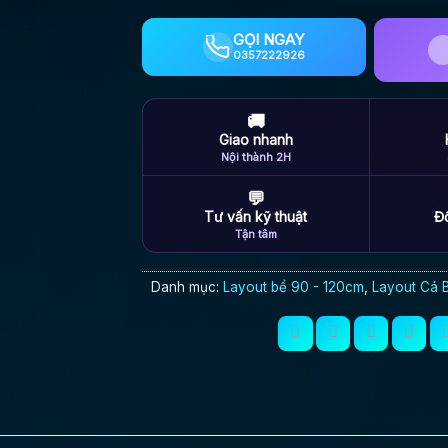
GỌI NGAY
0357222926
🚚
Giao nhanh
Nội thành 2H
💬
Tư vấn kỹ thuật
Đổ
Tận tâm
Danh mục:
Layout bể 90 - 120cm
,
Layout Cá 