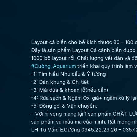
Layout cá biển cho bể kích thước 80 – 100 
Đây là sản phẩm Layout Cá cảnh biển được 
1000 bộ layout rồi. Chất lượng vết dán và 
#Cường_Aquarium
triển khai quy trình làm 
-1: Tìm hiểu Nhu cầu & Ý tưởng
-2: Dán khung & Chi tiết
-3: Mài dũa & khoan lỗ(nếu cần)
-4: Rửa sạch & Ngâm Oxi già+ ngâm xử lý lạ
-5: Đóng gói & Vận chuyển.
– Với hi vọng mang lại 1 sản phẩm CHẤT LƯỢN
sản phẩm và mẫu mã của mình. Rất mong nh
LH Tư Vấn: E.Cường 0945.22.29.26 – 0357.