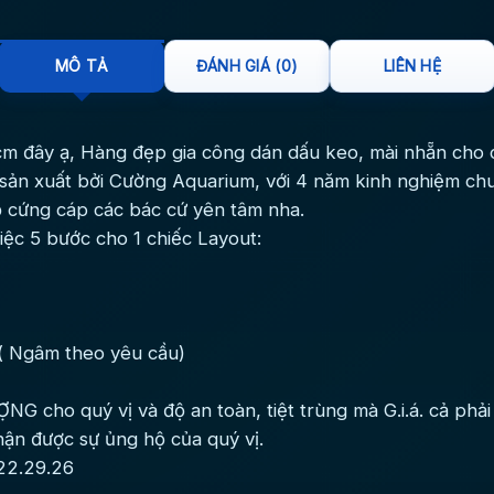
MÔ TẢ
ĐÁNH GIÁ (0)
LIÊN HỆ
cm đây ạ, Hàng đẹp gia công dán dấu keo, mài nhẵn cho c
sản xuất bởi Cường Aquarium, với 4 năm kinh nghiệm chu
độ cứng cáp các bác cứ yên tâm nha.
việc 5 bước cho 1 chiếc Layout:
i( Ngâm theo yêu cầu)
G cho quý vị và độ an toàn, tiệt trùng mà G.i.á. cả phải 
ận được sự ủng hộ của quý vị.
22.29.26