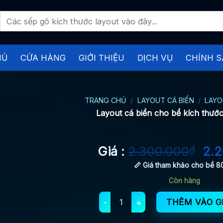
Tìm
kiếm:
HỦ
CỬA HÀNG
GIỚI THIỆU
DỊCH VỤ
CHÍNH S
TRANG CHỦ
/
LAYOUT CÁ BIỂN
/
LAYO
Layout cá biển cho bể kích thướ
Giá
Giá :
2.300.000
₫
2.
gố
📏 Giá tham khảo cho bể 
là:
Còn hàng
2.3
Layout cá biển cho bể kích thước 80
THÊM VÀO G