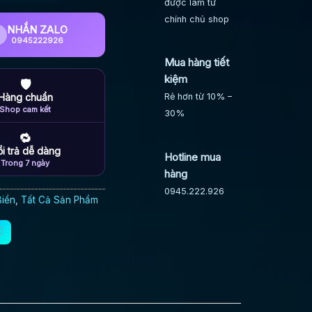
được làm từ
chính chủ shop
NHẮN ZALO
0945222926
Mua hàng tiết
kiệm
🛡
Hàng chuẩn
Rẻ hơn từ 10% –
Shop cam kết
30%
🔁
i trả dễ dàng
Hotline mua
Trong 7 ngày
hàng
0945.222.926
Biển
,
Tất Cả Sản Phẩm