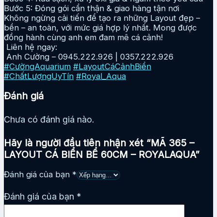
Bước 5: Đóng gói cẩn thận & giao hàng tận nơi
Không ngừng cải tiến để tạo ra những Layout đẹp –
bền – an toàn, với mức giá hợp lý nhất. Mong được
đồng hành cùng anh em đam mê cá cảnh!
Liên hệ ngay:
Anh Cường – 0945.222.926 | 0357.222.926
#CườngAquarium
#LayoutCáCảnhBiển
#ChấtLượngUyTín
#Royal_Aqua
Đánh giá
Chưa có đánh giá nào.
Hãy là người đầu tiên nhận xét “MÃ 365 –
LAYOUT CÁ BIỂN BỂ 60CM – ROYALAQUA”
Đánh giá của bạn
*
Đánh giá của bạn
*