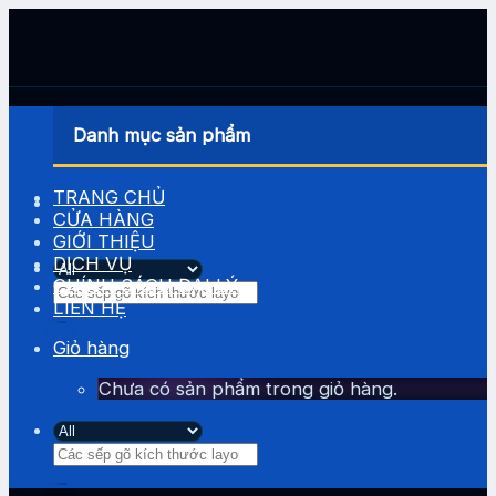
Skip
to
content
Danh mục sản phẩm
TRANG CHỦ
CỬA HÀNG
GIỚI THIỆU
DỊCH VỤ
CHÍNH SÁCH ĐẠI LÝ
Tìm
LIÊN HỆ
kiếm:
Giỏ hàng
Chưa có sản phẩm trong giỏ hàng.
Tìm
kiếm: