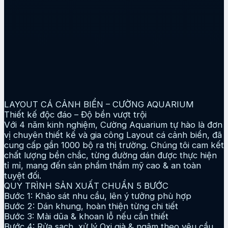
LAYOUT CÁ CẢNH BIỂN – CƯỜNG AQUARIUM
Thiết kế độc đáo – Độ bền vượt trội
Với 4 năm kinh nghiệm, Cường Aquarium tự hào là đơn
vị chuyên thiết kế và gia công Layout cá cảnh biển, đã
cung cấp gần 1000 bộ ra thị trường. Chúng tôi cam kết
chất lượng bền chắc, từng đường dán được thực hiện
tỉ mỉ, mang đến sản phẩm thẩm mỹ cao & an toàn
tuyệt đối.
QUY TRÌNH SẢN XUẤT CHUẨN 5 BƯỚC
Bước 1: Khảo sát nhu cầu, lên ý tưởng phù hợp
Bước 2: Dán khung, hoàn thiện từng chi tiết
Bước 3: Mài dũa & khoan lỗ nếu cần thiết
Bước 4: Rửa sạch, xử lý Oxi già & ngâm theo yêu cầu