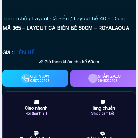
Trang chủ
/
Layout Cá Biển
/
Layout bể 40 - 60cm
MÃ 365 – LAYOUT CÁ BIỂN BỂ 60CM – ROYALAQUA
Giá :
LIÊN HỆ
📏 Giá tham khảo cho bể 60cm
GỌI NGAY
NHẮN ZALO
0357222926
0945222926
🚚
🛡
Giao nhanh
Hàng chuẩn
Nội thành 2H
Shop cam kết
💬
🔁