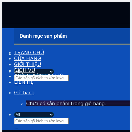
Skip
to
content
Danh mục sản phẩm
TRANG CHỦ
CỬA HÀNG
GIỚI THIỆU
DỊCH VỤ
CHÍNH SÁCH ĐẠI LÝ
Tìm
LIÊN HỆ
kiếm:
Giỏ hàng
Chưa có sản phẩm trong giỏ hàng.
Tìm
kiếm: