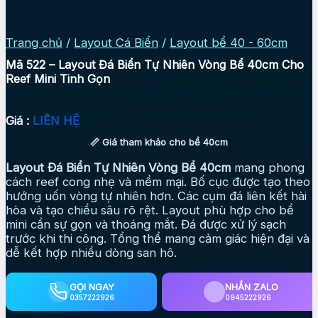
Trang chủ
/
Layout Cá Biển
/
Layout bể 40 - 60cm
Mã 522 – Layout Đá Biển Tự Nhiên Vòng Bể 40cm Cho
Reef Mini Tinh Gọn
Giá :
LIÊN HỆ
📏 Giá tham khảo cho bể 40cm
Layout Đá Biển Tự Nhiên Vòng Bể 40cm
mang phong
cách reef cong nhẹ và mềm mại. Bố cục được tạo theo
hướng uốn vòng tự nhiên hơn. Các cụm đá liên kết hài
hòa và tạo chiều sâu rõ rệt. Layout phù hợp cho bể
mini cần sự gọn và thoáng mắt. Đá được xử lý sạch
trước khi thi công. Tổng thể mang cảm giác hiện đại và
dễ kết hợp nhiều dòng san hô.
GỌI NGAY
NHẮN ZALO
0357222926
0945222926