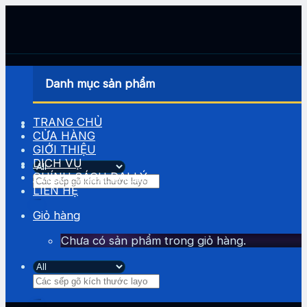
Skip
to
content
Danh mục sản phẩm
TRANG CHỦ
CỬA HÀNG
GIỚI THIỆU
DỊCH VỤ
CHÍNH SÁCH ĐẠI LÝ
Tìm
LIÊN HỆ
kiếm:
Giỏ hàng
Chưa có sản phẩm trong giỏ hàng.
Tìm
kiếm: