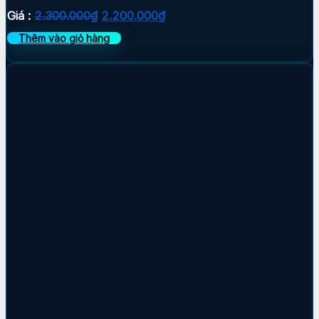
Giá
Giá
Giá :
2.300.000
₫
2.200.000
₫
gốc
hiện
Thêm vào giỏ hàng
là:
tại
2.300.000₫.
là:
2.200.000₫.