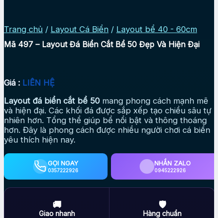
Trang chủ
/
Layout Cá Biển
/
Layout bể 40 - 60cm
Mã 497 – Layout Đá Biển Cắt Bể 50 Đẹp Và Hiện Đại
Giá :
LIÊN HỆ
Layout đá biển cắt bể 50
mang phong cách mạnh mẽ
và hiện đại. Các khối đá được sắp xếp tạo chiều sâu tự
nhiên hơn. Tổng thể giúp bể nổi bật và thông thoáng
hơn. Đây là phong cách được nhiều người chơi cá biển
yêu thích hiện nay.
GỌI NGAY
NHẮN ZALO
0357222926
0945222926
🚚
🛡
Giao nhanh
Hàng chuẩn