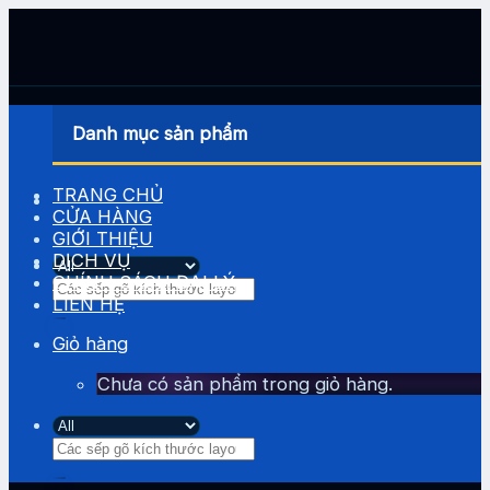
Skip
to
content
Danh mục sản phẩm
TRANG CHỦ
CỬA HÀNG
GIỚI THIỆU
DỊCH VỤ
CHÍNH SÁCH ĐẠI LÝ
Tìm
LIÊN HỆ
kiếm:
Giỏ hàng
Chưa có sản phẩm trong giỏ hàng.
Tìm
kiếm: