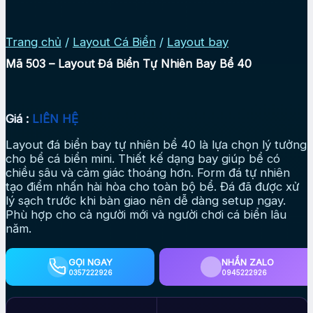
Trang chủ
/
Layout Cá Biển
/
Layout bay
Mã 503 – Layout Đá Biển Tự Nhiên Bay Bể 40
Giá :
LIÊN HỆ
Layout đá biển bay tự nhiên bể 40 là lựa chọn lý tưởng
cho bể cá biển mini. Thiết kế dạng bay giúp bể có
chiều sâu và cảm giác thoáng hơn. Form đá tự nhiên
tạo điểm nhấn hài hòa cho toàn bộ bể. Đá đã được xử
lý sạch trước khi bàn giao nên dễ dàng setup ngay.
Phù hợp cho cả người mới và người chơi cá biển lâu
năm.
GỌI NGAY
NHẮN ZALO
0357222926
0945222926