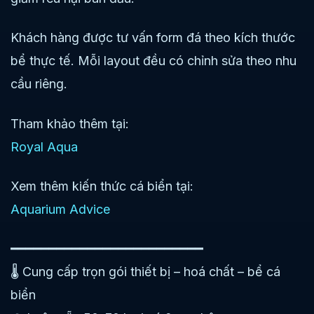
Khách hàng được tư vấn form đá theo kích thước
bể thực tế. Mỗi layout đều có chỉnh sửa theo nhu
cầu riêng.
Tham khảo thêm tại:
Royal Aqua
Xem thêm kiến thức cá biển tại:
Aquarium Advice
━━━━━━━━━━━━━━━━━━━━━━━━━
🌡️ Cung cấp trọn gói thiết bị – hoá chất – bể cá
biển