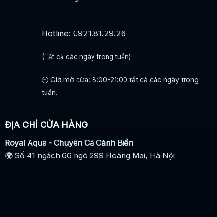
Hotline: 0921.81.29.26
(Tất cả các ngày trong tuần)
🕘 Giờ mở cửa: 8:00-21:00 tất cả các ngày trong
tuần.
ĐỊA CHỈ CỬA HÀNG
Royal Aqua - Chuyên Cá Cảnh Biển
🌍 Số 41 ngách 66 ngõ 299 Hoàng Mai, Hà Nội