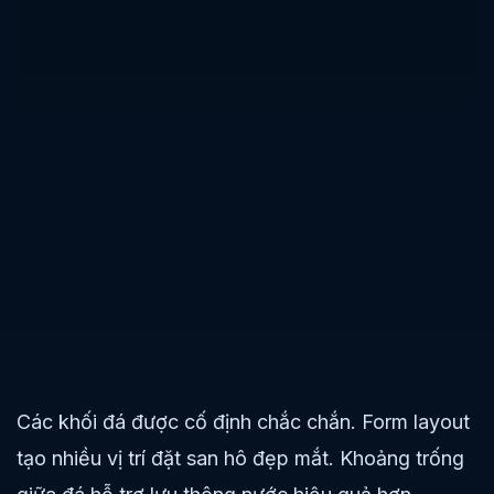
Các khối đá được cố định chắc chắn. Form layout
tạo nhiều vị trí đặt san hô đẹp mắt. Khoảng trống