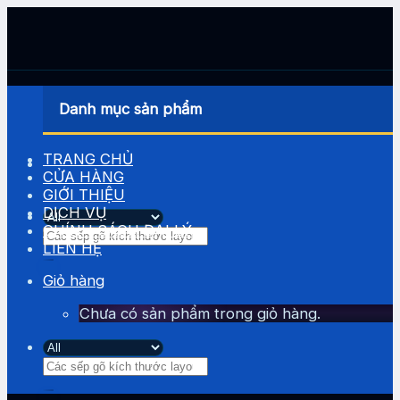
Skip
to
content
Danh mục sản phẩm
TRANG CHỦ
CỬA HÀNG
GIỚI THIỆU
DỊCH VỤ
CHÍNH SÁCH ĐẠI LÝ
Tìm
LIÊN HỆ
kiếm:
Giỏ hàng
Chưa có sản phẩm trong giỏ hàng.
Tìm
kiếm: