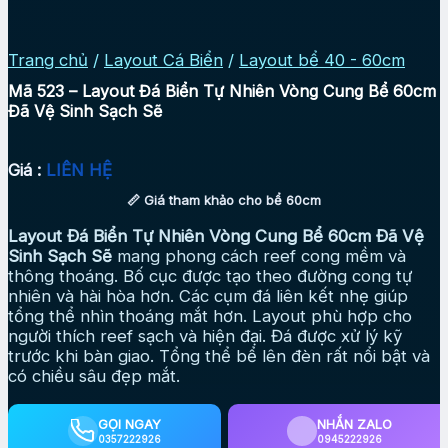
Trang chủ
/
Layout Cá Biển
/
Layout bể 40 - 60cm
Mã 523 – Layout Đá Biển Tự Nhiên Vòng Cung Bể 60cm
Đã Vệ Sinh Sạch Sẽ
Giá :
LIÊN HỆ
📏 Giá tham khảo cho bể 60cm
Layout Đá Biển Tự Nhiên Vòng Cung Bể 60cm Đã Vệ
Sinh Sạch Sẽ
mang phong cách reef cong mềm và
thông thoáng. Bố cục được tạo theo đường cong tự
nhiên và hài hòa hơn. Các cụm đá liên kết nhẹ giúp
tổng thể nhìn thoáng mắt hơn. Layout phù hợp cho
người thích reef sạch và hiện đại. Đá được xử lý kỹ
trước khi bàn giao. Tổng thể bể lên đèn rất nổi bật và
có chiều sâu đẹp mắt.
GỌI NGAY
NHẮN ZALO
0357222926
0945222926