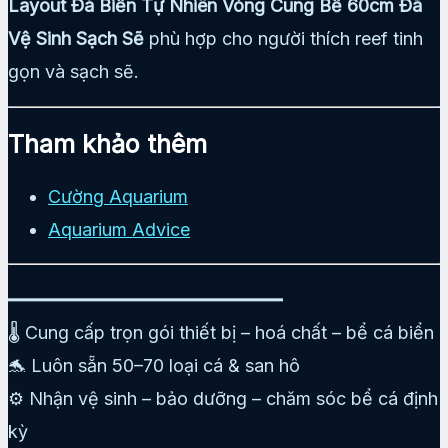
Layout Đá Biển Tự Nhiên Vòng Cung Bể 60cm Đã
Vệ Sinh Sạch Sẽ
phù hợp cho người thích reef tinh
gọn và sạch sẽ.
Tham khảo thêm
Cường Aquarium
Aquarium Advice
━━━━━━━━━━━━━━━━━━━━━━━━━
🌡️ Cung cấp trọn gói thiết bị – hoá chất – bể cá biển
🐬 Luôn sẵn 50–70 loại cá & san hô
⚙️ Nhận vệ sinh – bảo dưỡng – chăm sóc bể cá định
kỳ