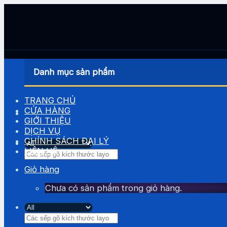
Skip
to
content
Danh mục sản phẩm
TRANG CHỦ
CỬA HÀNG
GIỚI THIỆU
DỊCH VỤ
CHÍNH SÁCH ĐẠI LÝ
LIÊN HỆ
Tìm
kiếm:
Giỏ hàng
Chưa có sản phẩm trong giỏ hàng.
Tìm
kiếm: