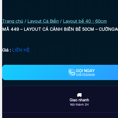
Trang chủ
/
Layout Cá Biển
/
Layout bể 40 - 60cm
MÃ 449 – LAYOUT CÁ CẢNH BIỂN BỂ 50CM – CƯỜNG
Giá :
LIÊN HỆ
GỌI NGAY
0357222926
🚚
Giao nhanh
Nội thành 2H