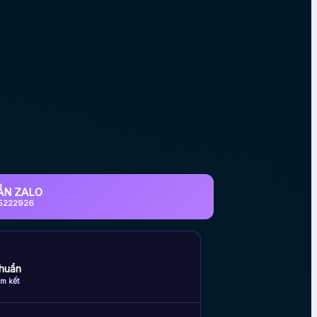
ẮN ZALO
5222926
huẩn
m kết