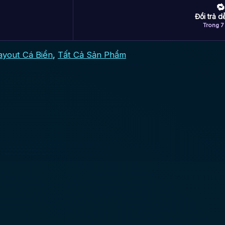
🔁
Đổi trả 
Trong 7
ayout Cá Biển
,
Tất Cả Sản Phẩm