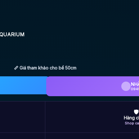
AQUARIUM
📏 Giá tham khảo cho bể 50cm
NH
094
🛡
Hàng c
Shop ca