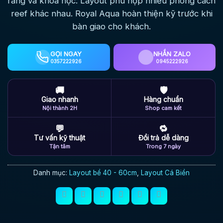
ràng và khoa học. Layout phù hợp nhiều phong cách
reef khác nhau. Royal Aqua hoàn thiện kỹ trước khi
bàn giao cho khách.
GỌI NGAY
NHẮN ZALO
0357222926
0945222926
🚚
🛡
Giao nhanh
Hàng chuẩn
Nội thành 2H
Shop cam kết
💬
🔁
Tư vấn kỹ thuật
Đổi trả dễ dàng
Tận tâm
Trong 7 ngày
Danh mục:
Layout bể 40 - 60cm
,
Layout Cá Biển