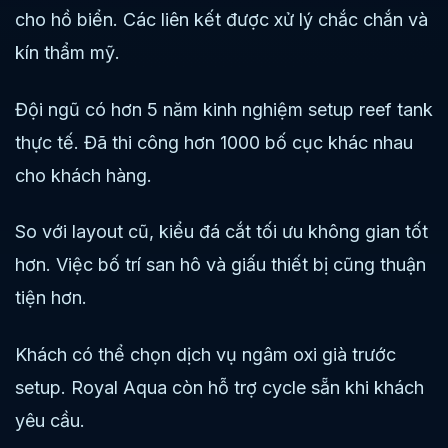
cho hồ biển. Các liên kết được xử lý chắc chắn và
kín thẩm mỹ.
Đội ngũ có hơn 5 năm kinh nghiệm setup reef tank
thực tế. Đã thi công hơn 1000 bố cục khác nhau
cho khách hàng.
So với layout cũ, kiểu đá cắt tối ưu không gian tốt
hơn. Việc bố trí san hô và giấu thiết bị cũng thuận
tiện hơn.
Khách có thể chọn dịch vụ ngâm oxi già trước
setup. Royal Aqua còn hỗ trợ cycle sẵn khi khách
yêu cầu.