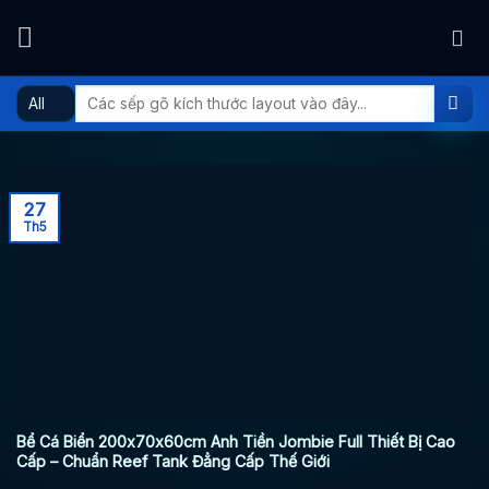
Skip
to
content
Tìm
kiếm:
27
Th5
Bể Cá Biển 200x70x60cm Anh Tiền Jombie Full Thiết Bị Cao
Cấp – Chuẩn Reef Tank Đẳng Cấp Thế Giới