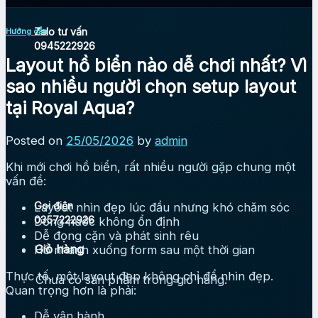
Zalo tư vấn
Hướng dẫn
0945222926
Layout hồ biển nào dễ chơi nhất? Vì
sao nhiều người chọn setup layout
tại Royal Aqua?
Posted on
25/05/2026
by
admin
Khi mới chơi hồ biển, rất nhiều người gặp chung một
vấn đề:
Gọi điện
Layout nhìn đẹp lúc đầu nhưng khó chăm sóc
0357222926
Dòng nước không ổn định
Dễ đọng cặn và phát sinh rêu
Giỏ hàng
Hồ nhanh xuống form sau một thời gian
Thực tế, một layout đẹp không chỉ để nhìn đẹp.
Chưa có sản phẩm trong giỏ hàng.
Quan trọng hơn là phải:
Dễ vận hành