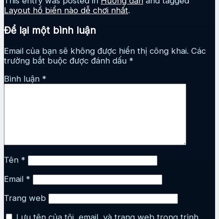
This entry was posted in
Hướng dẫn
and tagged
Layout hồ biển nào dễ chơi nhất
.
Để lại một bình luận
Email của bạn sẽ không được hiển thị công khai.
Các
trường bắt buộc được đánh dấu
*
Bình luận
*
Tên
*
Email
*
Trang web
Lưu tên của tôi, email, và trang web trong trình