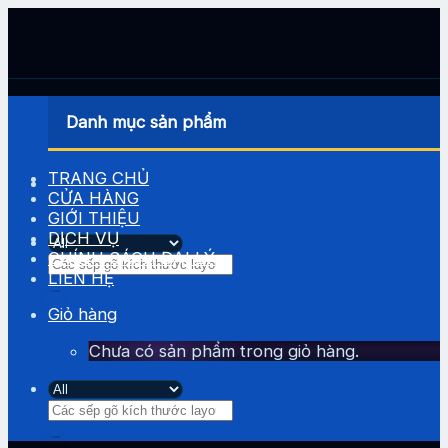
Skip
to
content
Danh mục sản phẩm
TRANG CHỦ
CỬA HÀNG
GIỚI THIỆU
DỊCH VỤ
CHÍNH SÁCH ĐẠI LÝ
Tìm
LIÊN HỆ
kiếm:
Giỏ hàng
Chưa có sản phẩm trong giỏ hàng.
Tìm
kiếm: