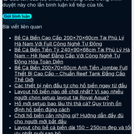
duyệt này cho lần bình luận kế tiếp của tôi.
Bài viết liên quan
Bể Cá Biển Cao Cấp 200x70x60cm Tại Phủ Lý
Hà Nam Với Full Công Nghệ Tự Động
Bể Cá Biển Tiền Tỷ 240x90x68cm Tại Phủ Lý Hà
Nam – Hệ Reef Đẳng Cấp Với Công Nghệ Tự
Động Hóa Toàn Diện
Bể Cá Biển 200x70x60cm Anh Tiền Jombie Full
Thiết Bị Cao Cấp – Chuẩn Reef Tank Đẳng Cấp
Thế Giới
Các thiết bị nên đầu tư cho hồ biển ngay từ đầu
Layout hồ biển nào dễ chơi nhất? Vì sao nhiều
người chọn setup layout tại Royal Aqua?
Hồ mới setup bao lâu thì thả cá? Quy trình ổn
định hồ biển đúng cách
Chơi hồ biển cần những gì? Hướng dẫn đầy đủ
cho người mới bắt đầu
Layout cho bể cá biển dài 150 – 250cm đẹp và tối
ưu nhất nuôi san hô