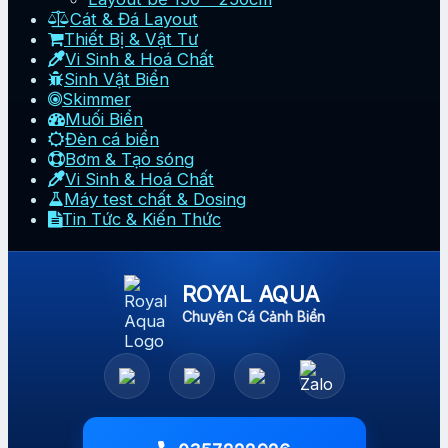
Cát & Đá Layout
Thiết Bị & Vật Tư
Vi Sinh & Hoá Chất
Sinh Vật Biển
Skimmer
Muối Biển
Đèn cá biển
Bơm & Tạo sóng
Vi Sinh & Hoá Chất
Máy test chất & Dosing
Tin Tức & Kiến Thức
ROYAL AQUA
Chuyên Cá Cảnh Biển