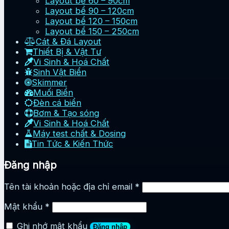
Layout bể 60 – 90cm
Layout bể 90 – 120cm
Layout bể 120 – 150cm
Layout bể 150 – 250cm
Cát & Đá Layout
Thiết Bị & Vật Tư
Vi Sinh & Hoá Chất
Sinh Vật Biển
Skimmer
Muối Biển
Đèn cá biển
Bơm & Tạo sóng
Vi Sinh & Hoá Chất
Máy test chất & Dosing
Tin Tức & Kiến Thức
Đăng nhập
Tên tài khoản hoặc địa chỉ email
*
Mật khẩu
*
Ghi nhớ mật khẩu
Đăng nhập