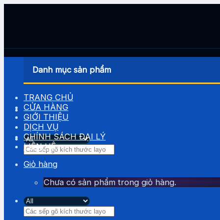
Skip
to
content
Danh mục sản phẩm
TRANG CHỦ
CỬA HÀNG
GIỚI THIỆU
DỊCH VỤ
CHÍNH SÁCH ĐẠI LÝ
LIÊN HỆ
Tìm
kiếm:
Giỏ hàng
Chưa có sản phẩm trong giỏ hàng.
Tìm
kiếm: