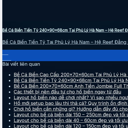
Bể Cá Biển Tiền Tỷ 240x90x68cm Tại Phủ Lý Hà Nam – Hệ Reef 
Bể Cá Biển Tiền Tỷ Tại Phủ Lý Hà Nam – Hệ Reef Đẳng C
27
Th5
Bài viết liên quan
Bể Cá Biển Cao Cấp 200x70x60cm Tại Phủ Lý Hà 
Bể Cá Biển Tiền Tỷ 240x90x68cm Tại Phủ Lý Hà 
Bể Cá Biển 200x70x60cm Anh Tiền Jombie Full Th
Các thiết bị nên đầu tư cho hồ biển ngay từ đầu
Layout hồ biển nào dễ chơi nhất? Vì sao nhiều ngư
Hồ mới setup bao lâu thì thả cá? Quy trình ổn địn
Chơi hồ biển cần những gì? Hướng dẫn đầy đủ cho
Layout cho bể cá biển dài 150 – 250cm đẹp và tối 
Layout cho bể cá biển dài 40 – 60cm đẹp và tối ưu
Layout cho bể cá biển dài 120 – 150cm đẹp và tối 