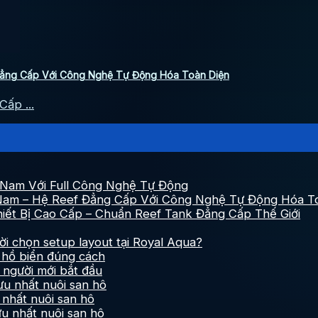
Đẳng Cấp Với Công Nghệ Tự Động Hóa Toàn Diện
ấp ...
Nam Với Full Công Nghệ Tự Động
Nam – Hệ Reef Đẳng Cấp Với Công Nghệ Tự Động Hóa T
iết Bị Cao Cấp – Chuẩn Reef Tank Đẳng Cấp Thế Giới
ời chọn setup layout tại Royal Aqua?
h hồ biển đúng cách
 người mới bắt đầu
ưu nhất nuôi san hô
 nhất nuôi san hô
ưu nhất nuôi san hô