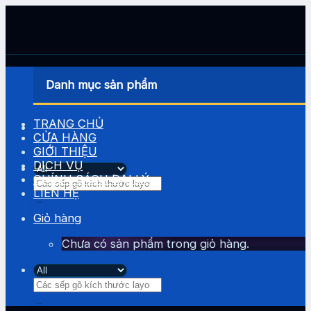
Skip
to
content
Danh mục sản phẩm
TRANG CHỦ
CỬA HÀNG
GIỚI THIỆU
DỊCH VỤ
CHÍNH SÁCH ĐẠI LÝ
Tìm
LIÊN HỆ
kiếm:
Giỏ hàng
Chưa có sản phẩm trong giỏ hàng.
Tìm
kiếm: