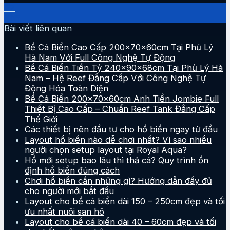
27
Th5
Bài viết liên quan
Bể Cá Biển Cao Cấp 200x70x60cm Tại Phủ Lý
Hà Nam Với Full Công Nghệ Tự Động
Bể Cá Biển Tiền Tỷ 240x90x68cm Tại Phủ Lý Hà
Nam – Hệ Reef Đẳng Cấp Với Công Nghệ Tự
Động Hóa Toàn Diện
Bể Cá Biển 200x70x60cm Anh Tiền Jombie Full
Thiết Bị Cao Cấp – Chuẩn Reef Tank Đẳng Cấp
Thế Giới
Các thiết bị nên đầu tư cho hồ biển ngay từ đầu
Layout hồ biển nào dễ chơi nhất? Vì sao nhiều
người chọn setup layout tại Royal Aqua?
Hồ mới setup bao lâu thì thả cá? Quy trình ổn
định hồ biển đúng cách
Chơi hồ biển cần những gì? Hướng dẫn đầy đủ
cho người mới bắt đầu
Layout cho bể cá biển dài 150 – 250cm đẹp và tối
ưu nhất nuôi san hô
Layout cho bể cá biển dài 40 – 60cm đẹp và tối