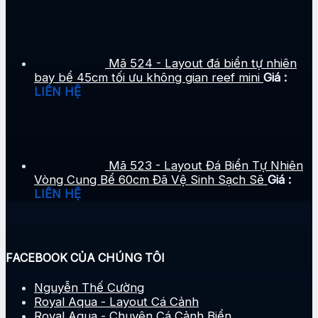
Mã 524 - Layout đá biển tự nhiên
bay bể 45cm tối ưu không gian reef mini
Giá :
LIÊN HỆ
Mã 523 - Layout Đá Biển Tự Nhiên
Vòng Cung Bể 60cm Đã Vệ Sinh Sạch Sẽ
Giá :
LIÊN HỆ
FACEBOOK CỦA CHÚNG TÔI
Nguyễn Thế Cường
Royal Aqua - Layout Cá Cảnh
Royal Aqua - Chuyên Cá Cảnh Biển