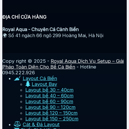
ĐỊA CHỈ CỬA HÀNG
Royal Aqua - Chuyên Cá Cảnh Biển
🌍 Số 41 ngách 66 ngõ 299 Hoàng Mai, Hà Nội
Copy right © 2025 -
Royal Aqua Dịch Vụ Setup – Giải
Pháp Toàn Diện Cho Bể Cá Biển
- Hotline
0945.222.926
Layout Cá Biển
Layout Bay
Layout bể 30 – 40cm
Layout bể 40 – 60cm
Layout bể 60 – 90cm
Layout bể 90 – 120cm
Layout bể 120 – 150cm
Layout bể 150 – 250cm
Cát & Đá Layout