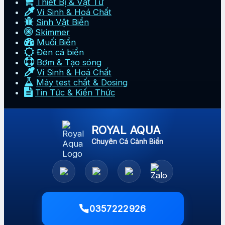
Thiết Bị & Vật Tư
Vi Sinh & Hoá Chất
Sinh Vật Biển
Skimmer
Muối Biển
Đèn cá biển
Bơm & Tạo sóng
Vi Sinh & Hoá Chất
Máy test chất & Dosing
Tin Tức & Kiến Thức
ROYAL AQUA
Chuyên Cá Cảnh Biển
0357222926