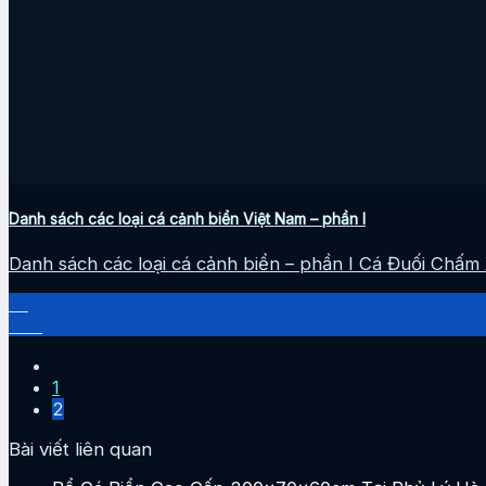
Danh sách các loại cá cảnh biển Việt Nam – phần I
Danh sách các loại cá cảnh biển – phần I Cá Đuối Chấm 
14
Th3
1
2
Bài viết liên quan