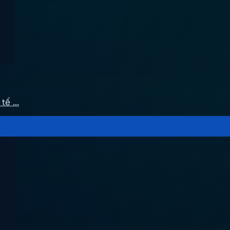
ế ...