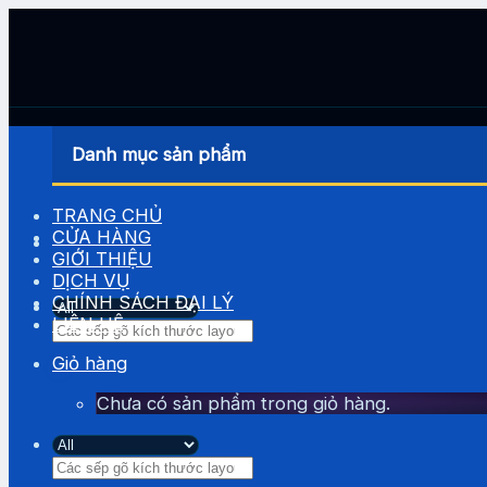
Skip
to
content
Danh mục sản phẩm
TRANG CHỦ
CỬA HÀNG
GIỚI THIỆU
DỊCH VỤ
CHÍNH SÁCH ĐẠI LÝ
LIÊN HỆ
Tìm
kiếm:
Giỏ hàng
Chưa có sản phẩm trong giỏ hàng.
Tìm
kiếm: