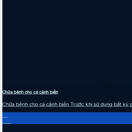
Chữa bệnh cho cá cảnh biển
Chữa bệnh cho cá cảnh biển Trước khi sử dụng bất kỳ p
14
Th3