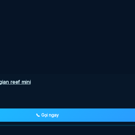
ian reef mini
📞 Gọi ngay