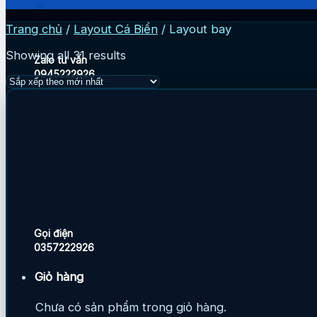
Trang chủ
/
Layout Cá Biển
/
Layout bay
Showing all 31 results
Zalo tư vấn
0945222926
Gọi điện
0357222926
Giỏ hàng
Chưa có sản phẩm trong giỏ hàng.