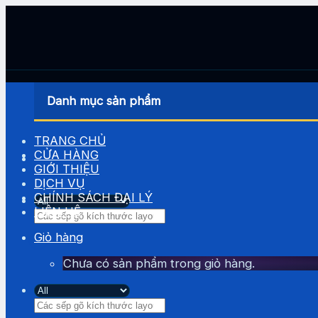
Skip
to
content
Danh mục sản phẩm
TRANG CHỦ
CỬA HÀNG
GIỚI THIỆU
DỊCH VỤ
CHÍNH SÁCH ĐẠI LÝ
LIÊN HỆ
Tìm
kiếm:
Giỏ hàng
Chưa có sản phẩm trong giỏ hàng.
Tìm
kiếm: