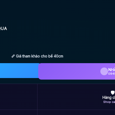
QUA
📏 Giá tham khảo cho bể 40cm
NH
094
🛡
Hàng c
Shop ca