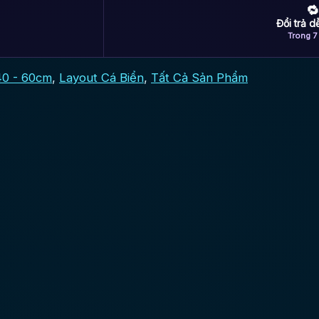
🔁
Đổi trả 
Trong 7
40 - 60cm
,
Layout Cá Biển
,
Tất Cả Sản Phẩm