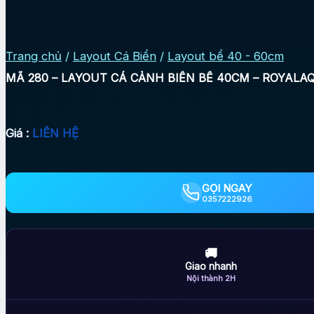
Trang chủ
/
Layout Cá Biển
/
Layout bể 40 - 60cm
MÃ 280 – LAYOUT CÁ CẢNH BIỂN BỂ 40CM – ROYALA
Giá :
LIÊN HỆ
GỌI NGAY
0357222926
🚚
Giao nhanh
Nội thành 2H