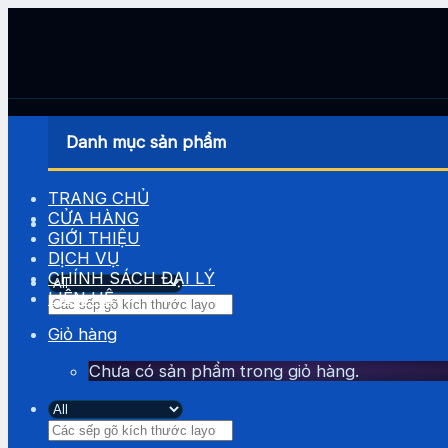
Skip
to
content
Danh mục sản phẩm
TRANG CHỦ
CỬA HÀNG
GIỚI THIỆU
DỊCH VỤ
CHÍNH SÁCH ĐẠI LÝ
LIÊN HỆ
Tìm
kiếm:
Giỏ hàng
Chưa có sản phẩm trong giỏ hàng.
Tìm
kiếm: