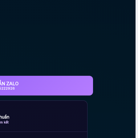
ẮN ZALO
5222926
huẩn
m kết