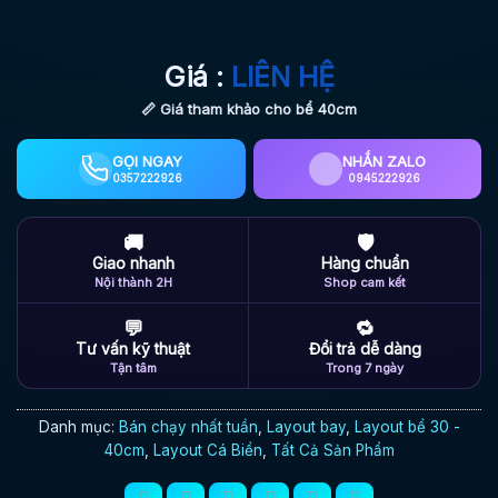
Giá :
LIÊN HỆ
📏 Giá tham khảo cho bể 40cm
GỌI NGAY
NHẮN ZALO
0357222926
0945222926
🚚
🛡
Giao nhanh
Hàng chuẩn
Nội thành 2H
Shop cam kết
💬
🔁
Tư vấn kỹ thuật
Đổi trả dễ dàng
Tận tâm
Trong 7 ngày
Danh mục:
Bán chạy nhất tuần
,
Layout bay
,
Layout bể 30 -
40cm
,
Layout Cá Biển
,
Tất Cả Sản Phẩm