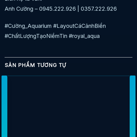
Anh Cường – 0945.222.926 | 0357.222.926
#Cường_Aquarium #LayoutCáCảnhBiển
#ChấtLượngTạoNiềmTin #royal_aqua
SẢN PHẨM TƯƠNG TỰ