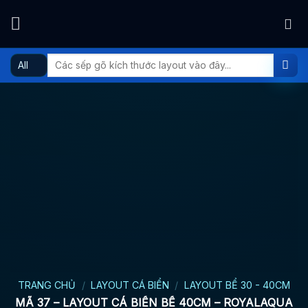
Skip
to
content
Tìm
kiếm:
TRANG CHỦ
/
LAYOUT CÁ BIỂN
/
LAYOUT BỂ 30 - 40CM
MÃ 37 – LAYOUT CÁ BIỂN BỂ 40CM – ROYALAQUA