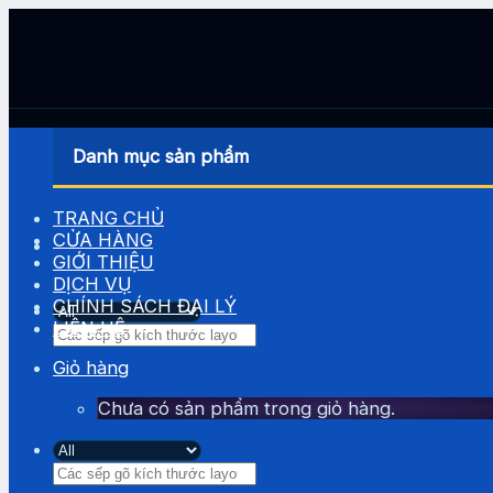
Skip
to
content
Danh mục sản phẩm
TRANG CHỦ
CỬA HÀNG
GIỚI THIỆU
DỊCH VỤ
CHÍNH SÁCH ĐẠI LÝ
LIÊN HỆ
Tìm
kiếm:
Giỏ hàng
Chưa có sản phẩm trong giỏ hàng.
Tìm
kiếm: