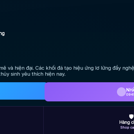
ng
và hiện đại. Các khối đá tạo hiệu ứng lơ lửng đầy nghệ
thủy sinh yêu thích hiện nay.
NH
094
🛡
Hàng c
Shop ca