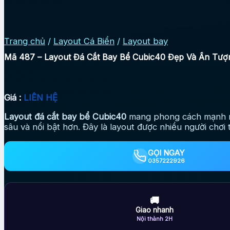
Trang chủ
/
Layout Cá Biển
/
Layout bay
Mã 487 – Layout Đá Cắt Bay Bể Cubic40 Đẹp Và Ấn Tượ
Giá :
LIÊN HỆ
Layout đá cắt bay bể Cubic40
mang phong cách mạnh mẽ 
sâu và nổi bật hơn. Đây là layout được nhiều người chơi 
GỌI NGAY
0357222926
🚚
Giao nhanh
Nội thành 2H