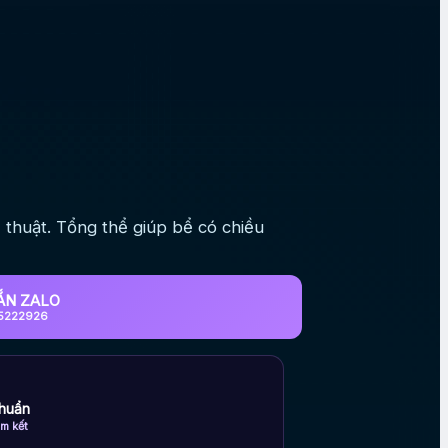
 thuật. Tổng thể giúp bể có chiều
ẮN ZALO
5222926
huẩn
m kết