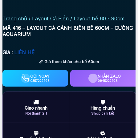
Trang chủ
/
Layout Cá Biển
/
Layout bể 60 - 90cm
MÃ 416 – LAYOUT CÁ CẢNH BIỂN BỂ 60CM – CƯỜNG
AQUARIUM
Giá :
LIÊN HỆ
📏 Giá tham khảo cho bể 60cm
GỌI NGAY
NHẮN ZALO
0357222926
0945222926
🚚
🛡
Giao nhanh
Hàng chuẩn
Nội thành 2H
Shop cam kết
💬
🔁