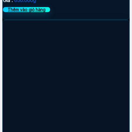
Giá :
650.000
₫
Thêm vào giỏ hàng