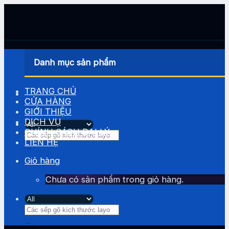
Skip
to
content
Danh mục sản phẩm
TRANG CHỦ
CỬA HÀNG
GIỚI THIỆU
DỊCH VỤ
CHÍNH SÁCH ĐẠI LÝ
Tìm
LIÊN HỆ
kiếm:
Giỏ hàng
Chưa có sản phẩm trong giỏ hàng.
Tìm
kiếm: