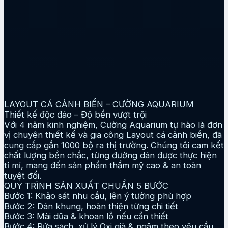
LAYOUT CÁ CẢNH BIỂN – CƯỜNG AQUARIUM
Thiết kế độc đáo – Độ bền vượt trội
Với 4 năm kinh nghiệm, Cường Aquarium tự hào là đơn
vị chuyên thiết kế và gia công Layout cá cảnh biển, đã
cung cấp gần 1000 bộ ra thị trường. Chúng tôi cam kết
chất lượng bền chắc, từng đường dán được thực hiện
tỉ mỉ, mang đến sản phẩm thẩm mỹ cao & an toàn
tuyệt đối.
QUY TRÌNH SẢN XUẤT CHUẨN 5 BƯỚC
Bước 1: Khảo sát nhu cầu, lên ý tưởng phù hợp
Bước 2: Dán khung, hoàn thiện từng chi tiết
Bước 3: Mài dũa & khoan lỗ nếu cần thiết
Bước 4: Rửa sạch, xử lý Oxi già & ngâm theo yêu cầu