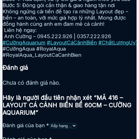
Bước 5: Đóng gói cẩn thận & giao hàng tận nơi
Không ngừng cải tiến để tạo ra những Layout đẹp –
bền – an toàn, với mức giá hợp lý nhất. Mong được
đồng hành cùng anh em đam mê cá cảnh!
Liên hệ ngay:
Anh Cường – 0945.222.926 | 0357.222.926
#CườngAquarium
#LayoutCáCảnhBiển
#ChấtLượngUyT
#CườngAqua #RoyalAqua
#RoyalAqua_LayoutCaCanhBien
Đánh giá
Chưa có đánh giá nào.
Hãy là người đầu tiên nhận xét “MÃ 416 –
LAYOUT CÁ CẢNH BIỂN BỂ 60CM – CƯỜNG
AQUARIUM”
Đánh giá của bạn
*