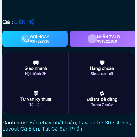
Giá :
LIÊN HỆ
GỌI NGAY
NHẮN ZALO
0357222926
0945222926
🚚
🛡
Giao nhanh
Hàng chuẩn
Nội thành 2H
Shop cam kết
💬
🔁
Tư vấn kỹ thuật
Đổi trả dễ dàng
Tận tâm
Trong 7 ngày
Danh mục:
Bán chạy nhất tuần
,
Layout bể 30 - 40cm
,
Layout Cá Biển
,
Tất Cả Sản Phẩm