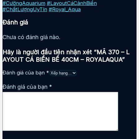
#CườngAquarium
#LayoutCáCảnhBiển
#ChấtLượngUyTín
#Royal_Aqua
Đánh giá
Chưa có đánh giá nào.
Hãy là người đầu tiên nhận xét “MÃ 370 – L
AYOUT CÁ BIỂN BỂ 40CM – ROYALAQUA”
Đánh giá của bạn
*
Đánh giá của bạn
*