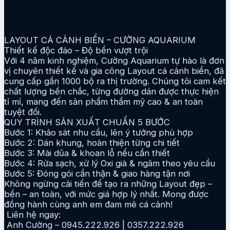
LAYOUT CÁ CẢNH BIỂN – CƯỜNG AQUARIUM
Thiết kế độc đáo – Độ bền vượt trội
Với 4 năm kinh nghiệm, Cường Aquarium tự hào là đơn
vị chuyên thiết kế và gia công Layout cá cảnh biển, đã
cung cấp gần 1000 bộ ra thị trường. Chúng tôi cam kết
chất lượng bền chắc, từng đường dán được thực hiện
tỉ mỉ, mang đến sản phẩm thẩm mỹ cao & an toàn
tuyệt đối.
QUY TRÌNH SẢN XUẤT CHUẨN 5 BƯỚC
Bước 1: Khảo sát nhu cầu, lên ý tưởng phù hợp
Bước 2: Dán khung, hoàn thiện từng chi tiết
Bước 3: Mài dũa & khoan lỗ nếu cần thiết
Bước 4: Rửa sạch, xử lý Oxi già & ngâm theo yêu cầu
Bước 5: Đóng gói cẩn thận & giao hàng tận nơi
Không ngừng cải tiến để tạo ra những Layout đẹp –
bền – an toàn, với mức giá hợp lý nhất. Mong được
đồng hành cùng anh em đam mê cá cảnh!
Liên hệ ngay:
Anh Cường – 0945.222.926 | 0357.222.926