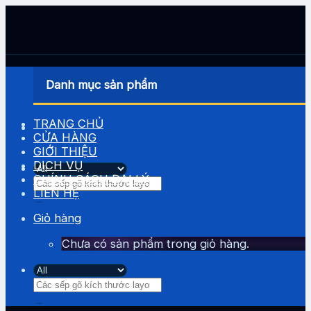
Skip
to
content
Danh mục sản phẩm
TRANG CHỦ
CỬA HÀNG
GIỚI THIỆU
DỊCH VỤ
CHÍNH SÁCH ĐẠI LÝ
Tìm
LIÊN HỆ
kiếm:
Giỏ hàng
Chưa có sản phẩm trong giỏ hàng.
Tìm
kiếm: