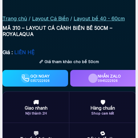
Trang chủ
/
Layout Cá Biển
/
Layout bể 40 - 60cm
MÃ 310 – LAYOUT CÁ CẢNH BIỂN BỂ 50CM –
ROYALAQUA
Giá :
LIÊN HỆ
📏 Giá tham khảo cho bể 50cm
GỌI NGAY
NHẮN ZALO
0357222926
0945222926
🚚
🛡
Giao nhanh
Hàng chuẩn
Nội thành 2H
Shop cam kết
💬
🔁