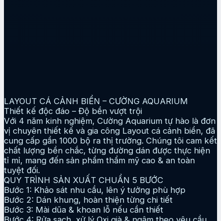
LAYOUT CÁ CẢNH BIỂN – CƯỜNG AQUARIUM
Thiết kế độc đáo – Độ bền vượt trội
Với 4 năm kinh nghiệm, Cường Aquarium tự hào là đơn
vị chuyên thiết kế và gia công Layout cá cảnh biển, đã
cung cấp gần 1000 bộ ra thị trường. Chúng tôi cam kết
chất lượng bền chắc, từng đường dán được thực hiện
tỉ mỉ, mang đến sản phẩm thẩm mỹ cao & an toàn
tuyệt đối.
QUY TRÌNH SẢN XUẤT CHUẨN 5 BƯỚC
Bước 1: Khảo sát nhu cầu, lên ý tưởng phù hợp
Bước 2: Dán khung, hoàn thiện từng chi tiết
Bước 3: Mài dũa & khoan lỗ nếu cần thiết
Bước 4: Rửa sạch, xử lý Oxi già & ngâm theo yêu cầu