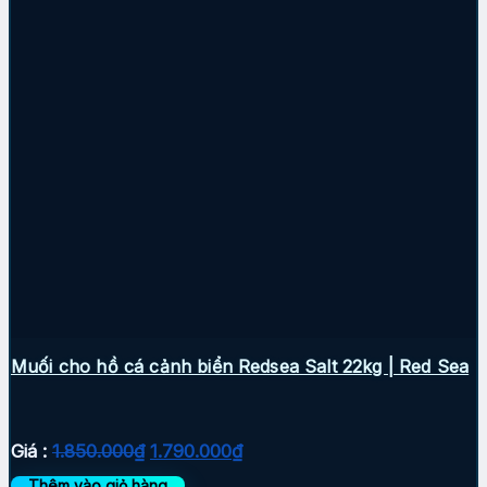
Muối cho hồ cá cảnh biển Redsea Salt 22kg | Red Sea
Giá
Giá
Giá :
1.850.000
₫
1.790.000
₫
gốc
hiện
Thêm vào giỏ hàng