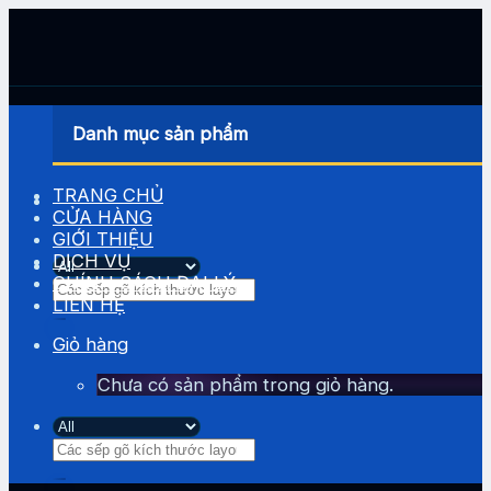
Skip
to
content
Danh mục sản phẩm
TRANG CHỦ
CỬA HÀNG
GIỚI THIỆU
DỊCH VỤ
CHÍNH SÁCH ĐẠI LÝ
Tìm
LIÊN HỆ
kiếm:
Giỏ hàng
Chưa có sản phẩm trong giỏ hàng.
Tìm
kiếm: