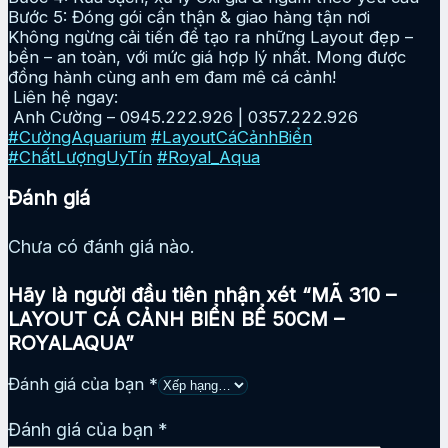
Bước 5: Đóng gói cẩn thận & giao hàng tận nơi
Không ngừng cải tiến để tạo ra những Layout đẹp –
bền – an toàn, với mức giá hợp lý nhất. Mong được
đồng hành cùng anh em đam mê cá cảnh!
Liên hệ ngay:
Anh Cường – 0945.222.926 | 0357.222.926
#CườngAquarium
#LayoutCáCảnhBiển
#ChấtLượngUyTín
#Royal_Aqua
Đánh giá
Chưa có đánh giá nào.
Hãy là người đầu tiên nhận xét “MÃ 310 –
LAYOUT CÁ CẢNH BIỂN BỂ 50CM –
ROYALAQUA”
Đánh giá của bạn
*
Đánh giá của bạn
*