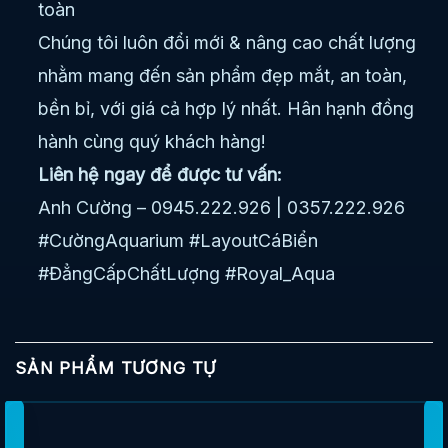
toàn
Chúng tôi luôn đổi mới & nâng cao chất lượng
nhằm mang đến sản phẩm đẹp mắt, an toàn,
bền bỉ, với giá cả hợp lý nhất. Hân hạnh đồng
hành cùng quý khách hàng!
Liên hệ ngay để được tư vấn:
Anh Cường – 0945.222.926 | 0357.222.926
#CườngAquarium #LayoutCáBiển
#ĐẳngCấpChấtLượng #Royal_Aqua
SẢN PHẨM TƯƠNG TỰ