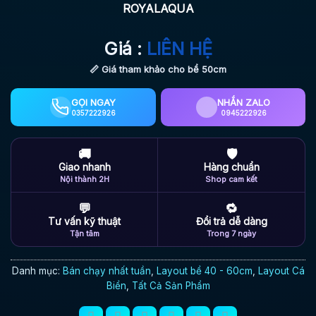
ROYALAQUA
Giá :
LIÊN HỆ
📏 Giá tham khảo cho bể 50cm
GỌI NGAY
NHẮN ZALO
0357222926
0945222926
🚚
🛡
Giao nhanh
Hàng chuẩn
Nội thành 2H
Shop cam kết
💬
🔁
Tư vấn kỹ thuật
Đổi trả dễ dàng
Tận tâm
Trong 7 ngày
Danh mục:
Bán chạy nhất tuần
,
Layout bể 40 - 60cm
,
Layout Cá
Biển
,
Tất Cả Sản Phẩm