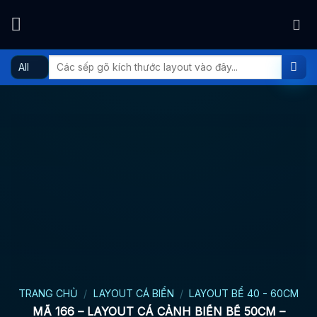
Skip
to
content
Tìm
kiếm:
TRANG CHỦ
/
LAYOUT CÁ BIỂN
/
LAYOUT BỂ 40 - 60CM
MÃ 166 – LAYOUT CÁ CẢNH BIỂN BỂ 50CM –