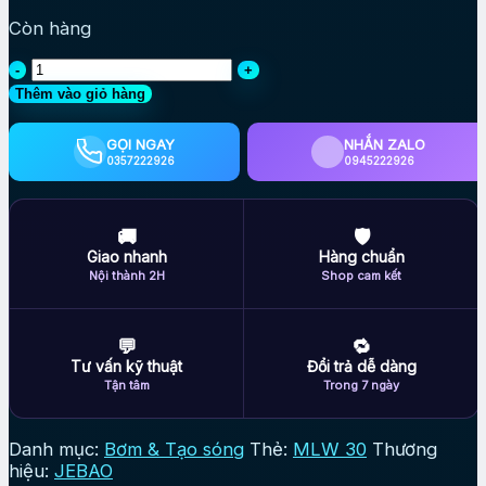
Còn hàng
Tạo
sóng
Thêm vào giỏ hàng
Jebao
MLW
GỌI NGAY
NHẮN ZALO
30
0357222926
0945222926
mới
dùng
cho
🚚
🛡
bể
Giao nhanh
Hàng chuẩn
100–
Nội thành 2H
Shop cam kết
150cm
dòng
mạnh
💬
🔁
số
Tư vấn kỹ thuật
Đổi trả dễ dàng
lượng
Tận tâm
Trong 7 ngày
Danh mục:
Bơm & Tạo sóng
Thẻ:
MLW 30
Thương
hiệu:
JEBAO