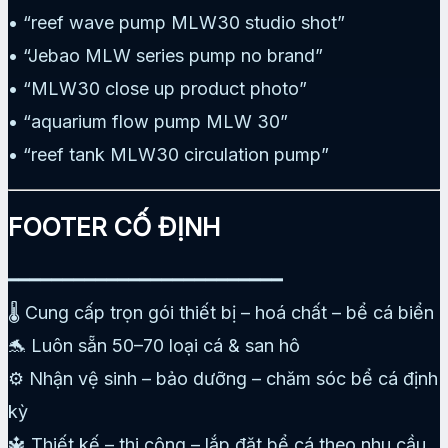
• “reef wave pump MLW30 studio shot”
• “Jebao MLW series pump no brand”
• “MLW30 close up product photo”
• “aquarium flow pump MLW 30”
• “reef tank MLW30 circulation pump”
FOOTER CỐ ĐỊNH
━━━━━━━━━━━━━━━━━━━━━━━━━
🌡️ Cung cấp trọn gói thiết bị – hoá chất – bể cá biển
🐬 Luôn sẵn 50–70 loại cá & san hô
⚙️ Nhận vệ sinh – bảo dưỡng – chăm sóc bể cá định
kỳ
🔱 Thiết kế – thi công – lắp đặt bể cá theo nhu cầu