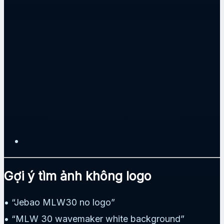
Gợi ý tìm ảnh không logo
• “Jebao MLW30 no logo”
• “MLW 30 wavemaker white background”