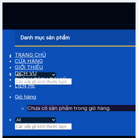
Skip
to
content
Danh mục sản phẩm
TRANG CHỦ
CỬA HÀNG
GIỚI THIỆU
DỊCH VỤ
CHÍNH SÁCH ĐẠI LÝ
Tìm
LIÊN HỆ
kiếm:
Giỏ hàng
Chưa có sản phẩm trong giỏ hàng.
Tìm
kiếm: