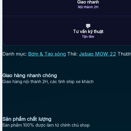
hình
Giao nhanh
LCD
Nội thành 2H
|
Lưu
lượng
💬
mạnh
Tư vấn kỹ thuật
số
Tận tâm
lượng
Danh mục:
Bơm & Tạo sóng
Thẻ:
Jebao MOW 22
Thươn
Giao hàng nhanh chóng
Giao hàng nội thành 2H, các tỉnh ship xe khách
Sản phẩm chất lượng
Sản phẩm 100% được làm từ chính chủ shop