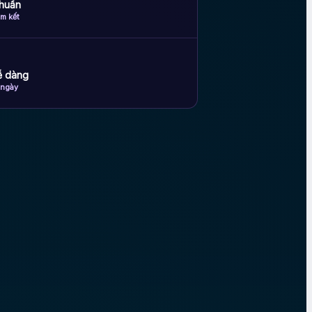
huẩn
m kết
dễ dàng
 ngày