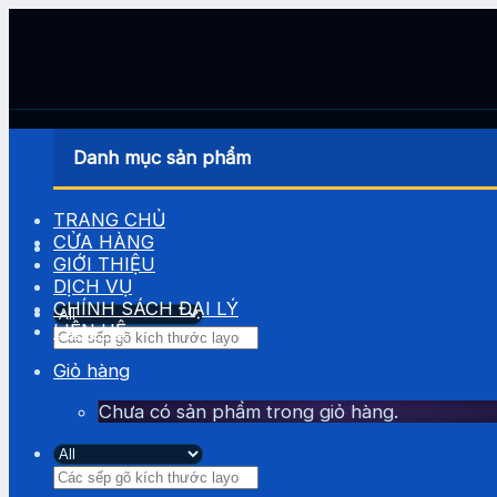
Skip
to
content
Danh mục sản phẩm
TRANG CHỦ
CỬA HÀNG
GIỚI THIỆU
DỊCH VỤ
CHÍNH SÁCH ĐẠI LÝ
LIÊN HỆ
Tìm
kiếm:
Giỏ hàng
Chưa có sản phẩm trong giỏ hàng.
Tìm
kiếm: