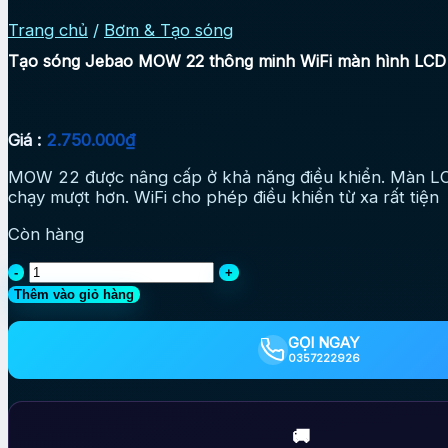
Trang chủ
/
Bơm & Tạo sóng
Tạo sóng Jebao MOW 22 thông minh WiFi màn hình LCD 
Giá :
2.750.000
₫
MOW 22 được nâng cấp ở khả năng điều khiển. Màn LCD 
chạy mượt hơn. WiFi cho phép điều khiển từ xa rất tiện
Còn hàng
Tạo
sóng
Thêm vào giỏ hàng
Jebao
MOW
GỌI NGAY
22
0357222926
thông
minh
WiFi
màn
🚚