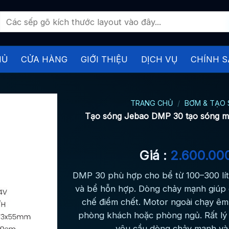
Tìm
kiếm:
HỦ
CỬA HÀNG
GIỚI THIỆU
DỊCH VỤ
CHÍNH S
TRANG CHỦ
/
BƠM & TẠO
Tạo sóng Jebao DMP 30 tạo sóng mớ
Giá :
2.600.00
DMP 30 phù hợp cho bể từ 100–300 lít
và bể hỗn hợp. Dòng chảy mạnh giúp 
chế điểm chết. Motor ngoài chạy êm
phòng khách hoặc phòng ngủ. Rất lý
yêu cầu dòng chảy mạnh và 