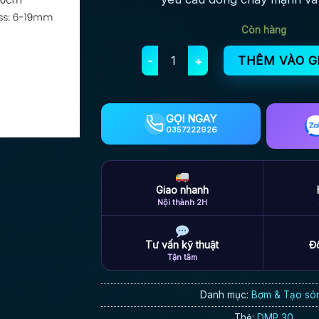
Còn hàng
Tạo sóng Jebao DMP 30 tạo sóng mớ
THÊM VÀO G
GỌI NGAY
0357222926
Giao nhanh
Nội thành 2H
Tư vấn kỹ thuật
Đổ
Tận tâm
Danh mục:
Bơm & Tạo só
Thẻ:
DMP 30