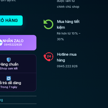
được làm từ
chính chủ shop
i động cơ ngoài số lượng
IỎ HÀNG
Mua hàng tiết
kiệm
Rẻ hơn từ 10% –
30%
NHẮN ZALO
0945222926
Hotline mua
hàng
Hàng chuẩn
0945.222.926
Shop cam kết
i trả dễ dàng
Trong 7 ngày
ng