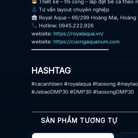
Thiết kế – thi công – lắp đặt bể cá theo 
Tư vấn layout chuyên nghiệp
Royal Aqua – 66/299 Hoàng Mai, Hoàng 
Hotline: 0945.222.926
website:
https://royalaqua.vn/
website:
https://cuongaquarium.com
━━━━━━━━━━━━━━━━━━━━━━━━━
HASHTAG
#cacanhbien #royalaqua #taosong #mayta
#JebaoDMP30 #DMP30 #taosongDMP30
SẢN PHẨM TƯƠNG TỰ