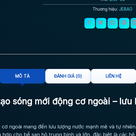
Thương hiệu:
JEBAO
MÔ TẢ
ĐÁNH GIÁ (0)
LIÊN HỆ
o sóng mới động cơ ngoài – lưu 
cơ ngoài mang đến lưu lượng nước mạnh mẽ và tự nhiên. 
 hợp cho bể san hô trung bình và lớn, đặc biệt là các h