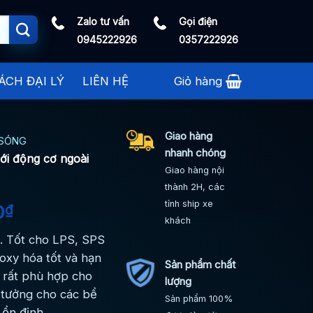
Zalo tư vấn
Gọi điện
0945222926
0357222926
ÁCH ĐẠI LÝ
LIÊN HỆ
Giỏ hàng
Giao hàng
 SÓNG
nhanh chóng
i động cơ ngoài
Giao hàng nội
thành 2H, các
tỉnh ship xe
0
₫
khách
. Tốt cho LPS, SPS
oxy hóa tốt và hạn
Sản phẩm chất
 rất phù hợp cho
lượng
 tưởng cho các bể
Sản phẩm 100%
ổn định.