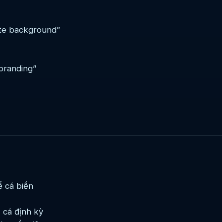
te background”
branding”
ể cá biển
 cá định kỳ