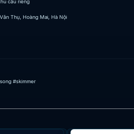
nhu cầu riêng
Văn Thụ, Hoàng Mai, Hà Nội
osong #skimmer