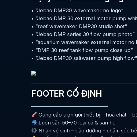
• “Jebao DMP30 wavemaker no logo”
• “Jebao DMP 30 external motor pump whi
• “reef wavemaker DMP30 studio shot”
• “Jebao DMP series 30 flow pump photo”
• “aquarium wavemaker external motor no 
• “DMP 30 reef tank flow pump close up”
• “Jebao DMP30 saltwater pump high flow”
FOOTER CỐ ĐỊNH
━━━━━━━━━━━━━━━━━━━━━━━━━
Cung cấp trọn gói thiết bị – hoá chất – b
Luôn sẵn 50–70 loại cá & san hô
Nhận vệ sinh – bảo dưỡng – chăm sóc bể