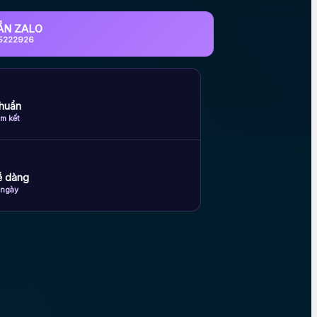
ẮN ZALO
5222926
huẩn
m kết
dễ dàng
 ngày