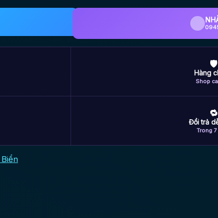
NH
094
🛡
Hàng c
Shop ca
🔁
Đổi trả 
Trong 7
 Biển