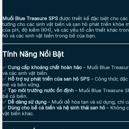
Muối Blue Treasure SPS
được thiết kế đặc biệt cho các 
tưởng cho các sinh vật biển và san hô phát triển khỏe m
của pH, độ kiềm (KH), và các yếu tố cần thiết khác tron
hô và các sinh vật biển trong bể của bạn.
Tính Năng Nổi Bật
✅
Cung cấp khoáng chất hoàn hảo
– Muối Blue Treasure
và các sinh vật biển.
✅
Hỗ trợ sự phát triển của san hô SPS
– Công thức đặc b
mẽ và bền vững.
✅
Tạo môi trường nước ổn định
– Muối Blue Treasure SP
bể cá biển.
✅
Dễ dàng sử dụng
– Muối dễ hòa tan và sử dụng, chỉ c
✅
Dùng cho bể cá biển và hệ sinh thái san hô
– Không ch
vật biển khác.