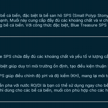
bể cá biển, đặc biệt là bể san hô SPS (Small Polyp Stony
ạnh. Muối này cung cấp đầy đủ các khoáng chất và vi chất
g bể cá biển. Với công thức đặc biệt, Blue Treasure SPS h
 SPS chứa đầy đủ các khoáng chất và yếu tố vi lượng cần
iệt giúp duy trì môi trường ổn định, tạo điều kiện thuận
S giúp điều chỉnh độ pH và độ kiềm (KH), mang lại môi t
ần pha với nước RO/DI là bạn có thể sử dụng ngay cho bể
ỉ dùng cho các bể cá biển, muối còn phù hợp cho các hệ s