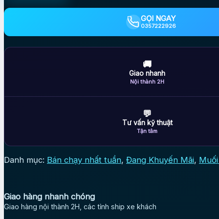
Treasure
6.7kg
GỌI NGAY
SPS
0357222926
Sea
Salt
-
Muối
🚚
dùng
Giao nhanh
cho
Nội thành 2H
hồ
cá
cảnh
💬
biển
Tư vấn kỹ thuật
số
Tận tâm
lượng
Danh mục:
Bán chạy nhất tuần
,
Đang Khuyến Mãi
,
Muối
Giao hàng nhanh chóng
Giao hàng nội thành 2H, các tỉnh ship xe khách