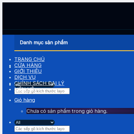
Skip
to
content
Danh mục sản phẩm
TRANG CHỦ
CỬA HÀNG
GIỚI THIỆU
DỊCH VỤ
CHÍNH SÁCH ĐẠI LÝ
LIÊN HỆ
Tìm
kiếm:
Giỏ hàng
Chưa có sản phẩm trong giỏ hàng.
Tìm
kiếm: