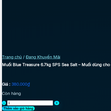
Trang chủ
/
Đang Khuyến Mãi
Muối Blue Treasure 6.7kg SPS Sea Salt – Muối dùng cho
Giá :
380.000
₫
Còn hàng
Muối
Blue
Thêm vào giỏ hàng