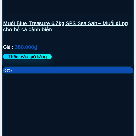
Muối Blue Treasure 6.7kg SPS Sea Salt – Muối dùng
cho hồ cá cảnh biển
Giá :
380.000
₫
Thêm vào giỏ hàng
-3%