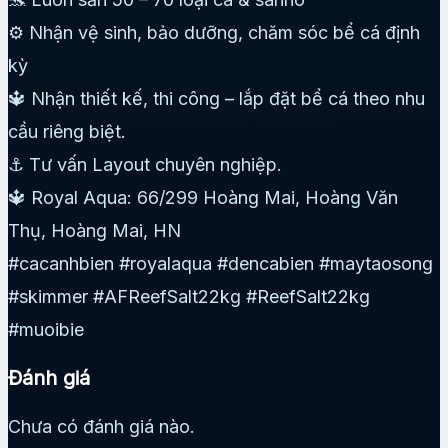
⚙️ Nhận vệ sinh, bảo dưỡng, chăm sóc bể cá định
kỳ
🔱 Nhận thiết kế, thi công – lắp đặt bể cá theo nhu
cầu riêng biệt.
⚓️ Tư vấn Layout chuyên nghiệp.
🔱 Royal Aqua: 66/299 Hoàng Mai, Hoàng Văn
Thụ, Hoàng Mai, HN
#cacanhbien #royalaqua #dencabien #maytaosong
#skimmer #AFReefSalt22kg #ReefSalt22kg
#muoibie
Đánh giá
Chưa có đánh giá nào.