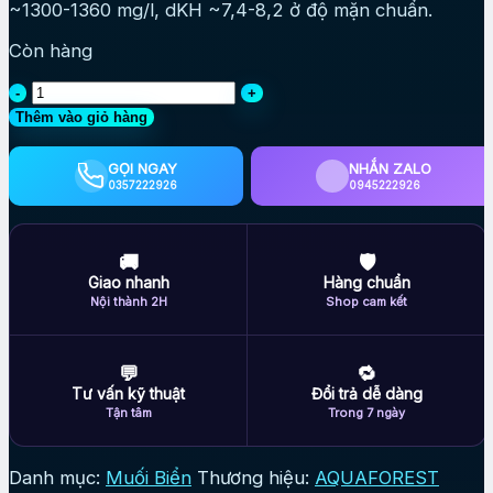
~1300-1360 mg/l, dKH ~7,4-8,2 ở độ mặn chuẩn.
Còn hàng
Muối
AF
Thêm vào giỏ hàng
Reef
Salt
GỌI NGAY
NHẮN ZALO
22 kg
0357222926
0945222926
–
chất
lượng
🚚
🛡
cao
Giao nhanh
Hàng chuẩn
cho
Nội thành 2H
Shop cam kết
bể
cá
biển
💬
🔁
số
Tư vấn kỹ thuật
Đổi trả dễ dàng
lượng
Tận tâm
Trong 7 ngày
Danh mục:
Muối Biển
Thương hiệu:
AQUAFOREST