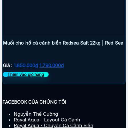
Muối cho hồ cá cảnh biển Redsea Salt 22kg | Red Sea
Giá
Giá
Giá :
1.850.000
₫
1.790.000
₫
gốc
hiện
Thêm vào giỏ hàng
là:
tại
1.850.000₫.
là:
1.790.000₫.
FACEBOOK CỦA CHÚNG TÔI
Nguyễn Thế Cường
Royal Aqua - Layout Cá Cảnh
Royal Aqua - Chuyên Cá Cảnh Biển