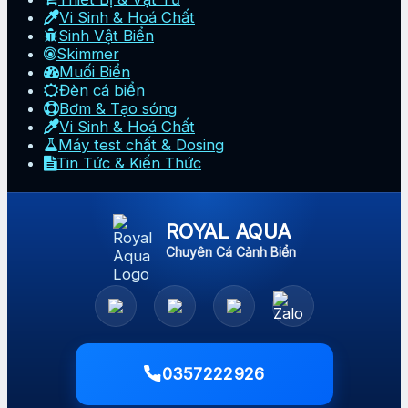
Vi Sinh & Hoá Chất
Sinh Vật Biển
Skimmer
Muối Biển
Đèn cá biển
Bơm & Tạo sóng
Vi Sinh & Hoá Chất
Máy test chất & Dosing
Tin Tức & Kiến Thức
ROYAL AQUA
Chuyên Cá Cảnh Biển
0357222926