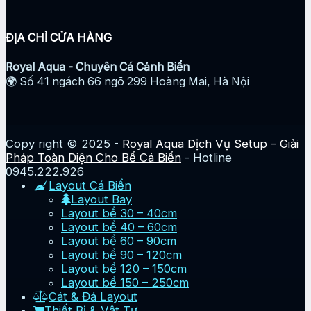
ĐỊA CHỈ CỬA HÀNG
Royal Aqua - Chuyên Cá Cảnh Biển
🌍 Số 41 ngách 66 ngõ 299 Hoàng Mai, Hà Nội
Copy right © 2025 -
Royal Aqua Dịch Vụ Setup – Giải
Pháp Toàn Diện Cho Bể Cá Biển
- Hotline
0945.222.926
Layout Cá Biển
Layout Bay
Layout bể 30 – 40cm
Layout bể 40 – 60cm
Layout bể 60 – 90cm
Layout bể 90 – 120cm
Layout bể 120 – 150cm
Layout bể 150 – 250cm
Cát & Đá Layout
Thiết Bị & Vật Tư