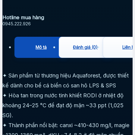
Hotline mua hàng
0945.222.926
Mô tả
Đánh giá (0)
Liên h
✦ Sản phẩm từ thương hiệu Aquaforest, được thiết
kế dành cho bể cá biển có san hô LPS & SPS
✦ Hòa tan trong nước tinh khiết RODI ở nhiệt độ
khoảng 24–25 °C để đạt độ mặn ~33 ppt (1,025
SG).
✦ Thành phần nổi bật: canxi ~410-430 mg/l, magie