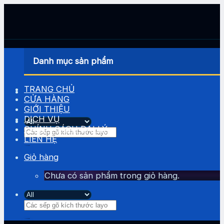
Skip
to
content
Danh mục sản phẩm
TRANG CHỦ
CỬA HÀNG
GIỚI THIỆU
DỊCH VỤ
CHÍNH SÁCH ĐẠI LÝ
Tìm
LIÊN HỆ
kiếm:
Giỏ hàng
Chưa có sản phẩm trong giỏ hàng.
Tìm
kiếm: