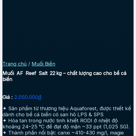
Trang chủ
/
Muối Biển
Muối AF Reef Salt 22 kg – chất lượng cao cho bể cá
biển
Giá :
2.050.000
₫
✦ Sản phẩm từ thương hiệu Aquaforest, được thiết kế
dành cho bể cá biển có san hô LPS & SPS
✦ Hòa tan trong nước tinh khiết RODI ở nhiệt độ
khoảng 24–25 °C để đạt độ mặn ~33 ppt (1,025 SG).
✦ Thành phần nổi bật: canxi ~410-430 mg/l, magie