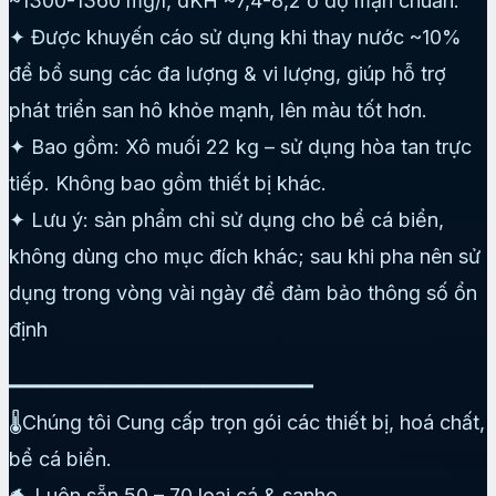
~1300-1360 mg/l, dKH ~7,4-8,2 ở độ mặn chuẩn.
✦ Được khuyến cáo sử dụng khi thay nước ~10%
để bổ sung các đa lượng & vi lượng, giúp hỗ trợ
phát triển san hô khỏe mạnh, lên màu tốt hơn.
✦ Bao gồm: Xô muối 22 kg – sử dụng hòa tan trực
tiếp. Không bao gồm thiết bị khác.
✦ Lưu ý: sản phẩm chỉ sử dụng cho bể cá biển,
không dùng cho mục đích khác; sau khi pha nên sử
dụng trong vòng vài ngày để đảm bảo thông số ổn
định
━━━━━━━━━━━━━━━━━━━━━━━━━
🌡️Chúng tôi Cung cấp trọn gói các thiết bị, hoá chất,
bể cá biển.
🐬 Luôn sẵn 50 – 70 loại cá & sanho