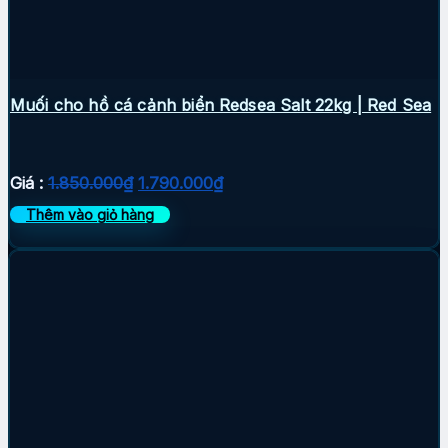
Muối cho hồ cá cảnh biển Redsea Salt 22kg | Red Sea
Giá
Giá
Giá :
1.850.000
₫
1.790.000
₫
gốc
hiện
Thêm vào giỏ hàng
là:
tại
1.850.000₫.
là:
1.790.000₫.