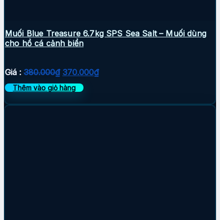
Muối Blue Treasure 6.7kg SPS Sea Salt – Muối dùng
cho hồ cá cảnh biển
Giá
Giá
Giá :
380.000
₫
370.000
₫
gốc
hiện
Thêm vào giỏ hàng
là:
tại
380.000₫.
là:
370.000₫.