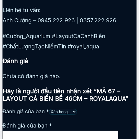
Liên hệ tư vấn:
Anh Cường – 0945.222.926 | 0357.222.926
#Cường_Aquarium #LayoutCáCảnhBiển
#ChấtLượngTạoNiềmTin #royal_aqua
Đánh giá
Chưa có đánh giá nào.
Hãy là người đầu tiên nhận xét “MÃ 67 –
LAYOUT CÁ BIỂN BỂ 46CM – ROYALAQUA”
Đánh giá của bạn
*
Đánh giá của bạn
*