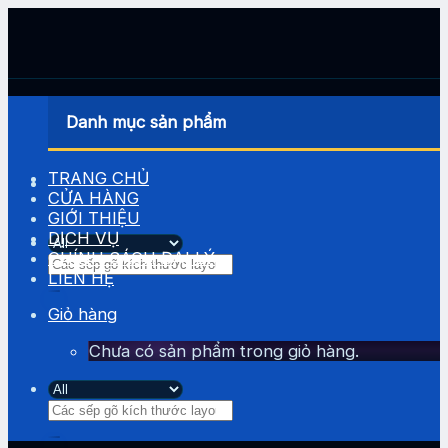
Skip
to
content
Danh mục sản phẩm
TRANG CHỦ
CỬA HÀNG
GIỚI THIỆU
DỊCH VỤ
CHÍNH SÁCH ĐẠI LÝ
Tìm
LIÊN HỆ
kiếm:
Giỏ hàng
Chưa có sản phẩm trong giỏ hàng.
Tìm
kiếm: