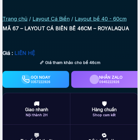
Trang chủ
/
Layout Cá Biển
/
Layout bể 40 - 60cm
MÃ 67 – LAYOUT CÁ BIỂN BỂ 46CM – ROYALAQUA
Giá :
LIÊN HỆ
📏 Giá tham khảo cho bể 46cm
GỌI NGAY
NHẮN ZALO
0357222926
0945222926
🚚
🛡
Giao nhanh
Hàng chuẩn
Nội thành 2H
Shop cam kết
💬
🔁