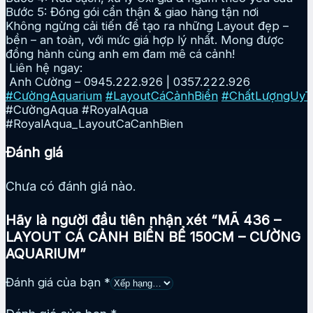
Bước 5: Đóng gói cẩn thận & giao hàng tận nơi
Không ngừng cải tiến để tạo ra những Layout đẹp –
bền – an toàn, với mức giá hợp lý nhất. Mong được
đồng hành cùng anh em đam mê cá cảnh!
Liên hệ ngay:
Anh Cường – 0945.222.926 | 0357.222.926
#CườngAquarium
#LayoutCáCảnhBiển
#ChấtLượngUyT
#CườngAqua #RoyalAqua
#RoyalAqua_LayoutCaCanhBien
Đánh giá
Chưa có đánh giá nào.
Hãy là người đầu tiên nhận xét “MÃ 436 –
LAYOUT CÁ CẢNH BIỂN BỂ 150CM – CƯỜNG
AQUARIUM”
Đánh giá của bạn
*