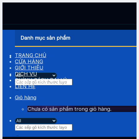
Skip
to
content
Danh mục sản phẩm
TRANG CHỦ
CỬA HÀNG
GIỚI THIỆU
DỊCH VỤ
CHÍNH SÁCH ĐẠI LÝ
Tìm
LIÊN HỆ
kiếm:
Giỏ hàng
Chưa có sản phẩm trong giỏ hàng.
Tìm
kiếm: