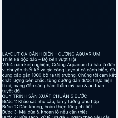
LAYOUT CÁ CẢNH BIỂN – CƯỜNG AQUARIUM
Thiết kế độc đáo – Độ bền vượt trội
Với 4 năm kinh nghiệm, Cường Aquarium tự hào là đơn
vị chuyên thiết kế và gia công Layout cá cảnh biển, đã
cung cấp gần 1000 bộ ra thị trường. Chúng tôi cam kết
chất lượng bền chắc, từng đường dán được thực hiện
tỉ mỉ, mang đến sản phẩm thẩm mỹ cao & an toàn
tuyệt đối.
QUY TRÌNH SẢN XUẤT CHUẨN 5 BƯỚC
Bước 1: Khảo sát nhu cầu, lên ý tưởng phù hợp
Bước 2: Dán khung, hoàn thiện từng chi tiết
Bước 3: Mài dũa & khoan lỗ nếu cần thiết
Bước 4: Rửa sạch, xử lý Oxi già & ngâm theo yêu cầu