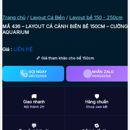
Trang chủ
/
Layout Cá Biển
/
Layout bể 150 - 250cm
MÃ 436 – LAYOUT CÁ CẢNH BIỂN BỂ 150CM – CƯỜNG
AQUARIUM
Giá :
LIÊN HỆ
📏 Giá tham khảo cho bể 150cm
GỌI NGAY
NHẮN ZALO
0357222926
0945222926
🚚
🛡
Giao nhanh
Hàng chuẩn
Nội thành 2H
Shop cam kết
💬
🔁