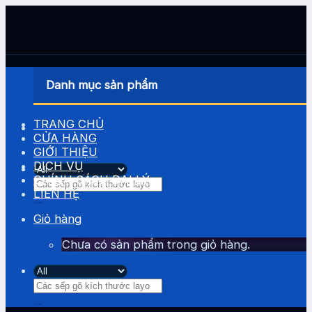
Skip
to
content
Danh mục sản phẩm
TRANG CHỦ
CỬA HÀNG
GIỚI THIỆU
DỊCH VỤ
CHÍNH SÁCH ĐẠI LÝ
Tìm
LIÊN HỆ
kiếm:
Giỏ hàng
Chưa có sản phẩm trong giỏ hàng.
Tìm
kiếm: