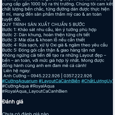
cung cấp gần 1000 bộ ra thị trường. Chúng tôi cam kết
chất lượng bền chắc, từng đường dán được thực hiện
tỉ mỉ, mang đến sản phẩm thẩm mỹ cao & an toàn
tuyệt đối.
QUY TRÌNH SẢN XUẤT CHUẨN 5 BƯỚC
Bước 1: Khảo sát nhu cầu, lên ý tưởng phù hợp
Bước 2: Dán khung, hoàn thiện từng chi tiết
Bước 3: Mài dũa & khoan lỗ nếu cần thiết
Bước 4: Rửa sạch, xử lý Oxi già & ngâm theo yêu cầu
Bước 5: Đóng gói cẩn thận & giao hàng tận nơi
Không ngừng cải tiến để tạo ra những Layout đẹp –
bền – an toàn, với mức giá hợp lý nhất. Mong được
đồng hành cùng anh em đam mê cá cảnh!
Liên hệ ngay:
Anh Cường – 0945.222.926 | 0357.222.926
#CườngAquarium
#LayoutCáCảnhBiển
#ChấtLượngUyT
#CườngAqua #RoyalAqua
#RoyalAqua_LayoutCaCanhBien
Đánh giá
Chưa có đánh giá nào.