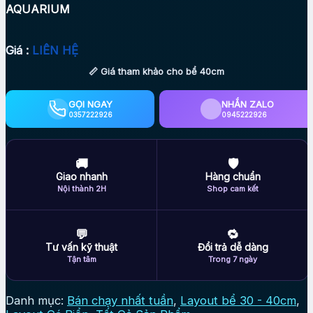
AQUARIUM
Giá :
LIÊN HỆ
📏 Giá tham khảo cho bể 40cm
GỌI NGAY
NHẮN ZALO
0357222926
0945222926
🚚
🛡
Giao nhanh
Hàng chuẩn
Nội thành 2H
Shop cam kết
💬
🔁
Tư vấn kỹ thuật
Đổi trả dễ dàng
Tận tâm
Trong 7 ngày
Danh mục:
Bán chạy nhất tuần
,
Layout bể 30 - 40cm
,