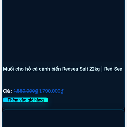
Muối cho hồ cá cảnh biển Redsea Salt 22kg | Red Sea
Giá
Giá
Giá :
1.850.000
₫
1.790.000
₫
gốc
hiện
Thêm vào giỏ hàng
là:
tại
1.850.000₫.
là:
1.790.000₫.