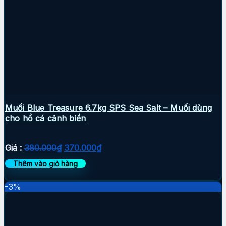
Muối Blue Treasure 6.7kg SPS Sea Salt – Muối dùng
cho hồ cá cảnh biển
Giá
Giá
Giá :
380.000
₫
370.000
₫
gốc
hiện
Thêm vào giỏ hàng
là:
tại
380.000₫.
là:
-3%
370.000₫.