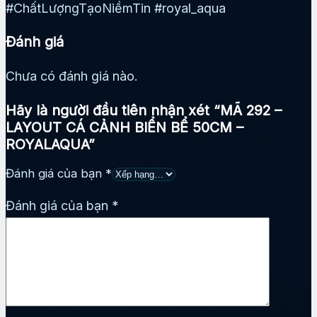
#ChấtLượngTạoNiềmTin #royal_aqua
Đánh giá
Chưa có đánh giá nào.
Hãy là người đầu tiên nhận xét “MÃ 292 –
LAYOUT CÁ CẢNH BIỂN BỂ 50CM –
ROYALAQUA”
Đánh giá của bạn
*
Đánh giá của bạn
*