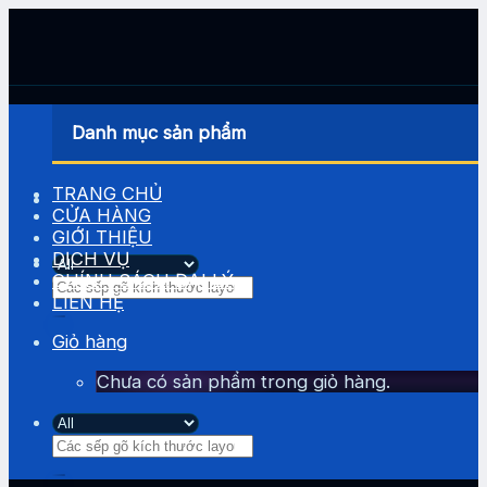
Skip
to
content
Danh mục sản phẩm
TRANG CHỦ
CỬA HÀNG
GIỚI THIỆU
DỊCH VỤ
CHÍNH SÁCH ĐẠI LÝ
Tìm
LIÊN HỆ
kiếm:
Giỏ hàng
Chưa có sản phẩm trong giỏ hàng.
Tìm
kiếm: