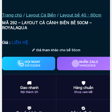
Trang chủ
/
Layout Cá Biển
/
Layout bể 40 - 60cm
MÃ 292 – LAYOUT CÁ CẢNH BIỂN BỂ 50CM –
ROYALAQUA
Giá :
LIÊN HỆ
📏 Giá tham khảo cho bể 50cm
GỌI NGAY
NHẮN ZALO
0357222926
0945222926
🚚
🛡
Giao nhanh
Hàng chuẩn
Nội thành 2H
Shop cam kết
💬
🔁