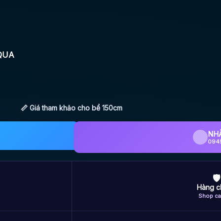
AQUA
📏 Giá tham khảo cho bể 150cm
NH
094
🛡
Hàng c
Shop ca