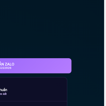
ẮN ZALO
5222926
huẩn
m kết