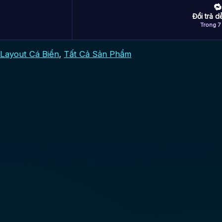
🔁
Đổi trả 
Trong 7
Layout Cá Biển
,
Tất Cả Sản Phẩm