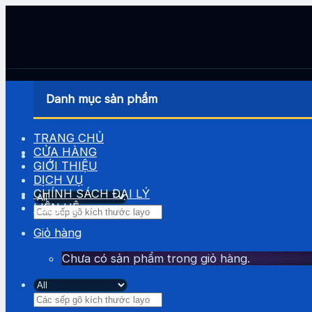
Skip
to
content
Danh mục sản phẩm
TRANG CHỦ
CỬA HÀNG
GIỚI THIỆU
DỊCH VỤ
CHÍNH SÁCH ĐẠI LÝ
LIÊN HỆ
Tìm
kiếm:
Giỏ hàng
Chưa có sản phẩm trong giỏ hàng.
Tìm
kiếm: