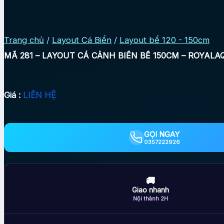
Trang chủ
/
Layout Cá Biển
/
Layout bể 120 - 150cm
MÃ 281 – LAYOUT CÁ CẢNH BIỂN BỂ 150CM – ROYAL
Giá :
LIÊN HỆ
GỌI NGAY
0357222926
🚚
Giao nhanh
Nội thành 2H