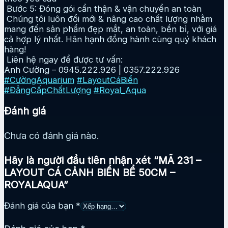
Bước 5: Đóng gói cẩn thận & vận chuyển an toàn
Chúng tôi luôn đổi mới & nâng cao chất lượng nhằm
mang đến sản phẩm đẹp mắt, an toàn, bền bỉ, với giá
cả hợp lý nhất. Hân hạnh đồng hành cùng quý khách
hàng!
Liên hệ ngay để được tư vấn:
Anh Cường – 0945.222.926 | 0357.222.926
#CườngAquarium
#LayoutCáBiển
#ĐẳngCấpChấtLượng
#Royal_Aqua
Đánh giá
Chưa có đánh giá nào.
Hãy là người đầu tiên nhận xét “MÃ 231 –
LAYOUT CÁ CẢNH BIỂN BỂ 50CM –
ROYALAQUA”
Đánh giá của bạn
*