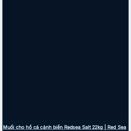
Muối cho hồ cá cảnh biển Redsea Salt 22kg | Red Sea