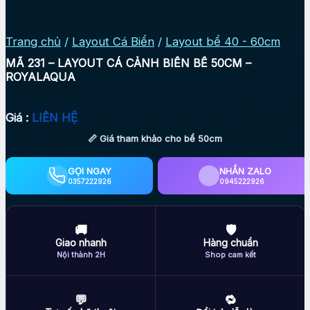
Trang chủ
/
Layout Cá Biển
/
Layout bể 40 - 60cm
MÃ 231 – LAYOUT CÁ CẢNH BIỂN BỂ 50CM –
ROYALAQUA
Giá :
LIÊN HỆ
📏 Giá tham khảo cho bể 50cm
GỌI NGAY
NHẮN ZALO
0357222926
0945222926
🚚
🛡
Giao nhanh
Hàng chuẩn
Nội thành 2H
Shop cam kết
💬
🔁