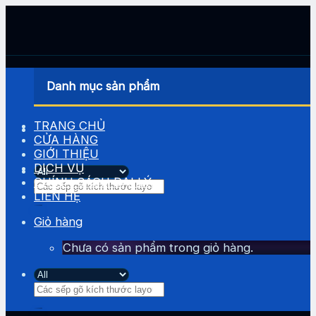
Skip
to
content
Danh mục sản phẩm
TRANG CHỦ
CỬA HÀNG
GIỚI THIỆU
DỊCH VỤ
CHÍNH SÁCH ĐẠI LÝ
Tìm
LIÊN HỆ
kiếm:
Giỏ hàng
Chưa có sản phẩm trong giỏ hàng.
Tìm
kiếm: