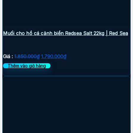
Muối cho hồ cá cảnh biển Redsea Salt 22kg | Red Sea
Giá
Giá
Giá :
1.850.000
₫
1.790.000
₫
gốc
hiện
Thêm vào giỏ hàng
là:
tại
1.850.000₫.
là:
1.790.000₫.