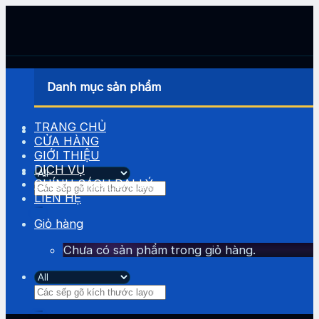
Skip
to
content
Danh mục sản phẩm
TRANG CHỦ
CỬA HÀNG
GIỚI THIỆU
DỊCH VỤ
CHÍNH SÁCH ĐẠI LÝ
Tìm
LIÊN HỆ
kiếm:
Giỏ hàng
Chưa có sản phẩm trong giỏ hàng.
Tìm
kiếm: