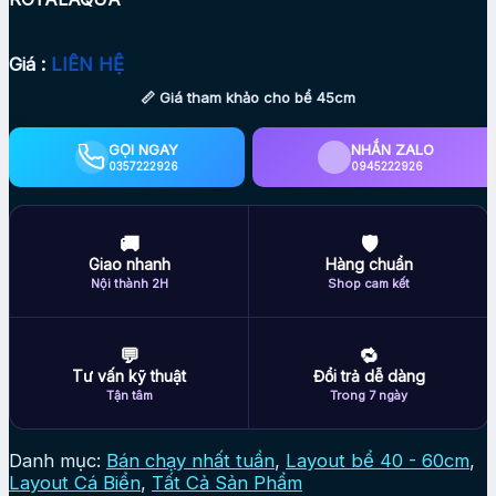
Giá :
LIÊN HỆ
📏 Giá tham khảo cho bể 45cm
GỌI NGAY
NHẮN ZALO
0357222926
0945222926
🚚
🛡
Giao nhanh
Hàng chuẩn
Nội thành 2H
Shop cam kết
💬
🔁
Tư vấn kỹ thuật
Đổi trả dễ dàng
Tận tâm
Trong 7 ngày
Danh mục:
Bán chạy nhất tuần
,
Layout bể 40 - 60cm
,
Layout Cá Biển
,
Tất Cả Sản Phẩm