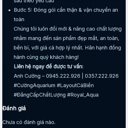
sâu theo yêu cầu
Bước 5: Đóng gói cẩn thận & vận chuyển an
toàn
Chúng tôi luôn đổi mới & nâng cao chất lượng
nhằm mang đến sản phẩm đẹp mắt, an toàn,
bền bỉ, với giá cả hợp lý nhất. Hân hạnh đồng
hành cùng quý khách hàng!
Liên hệ ngay để được tư vấn:
Anh Cường – 0945.222.926 | 0357.222.926
#CườngAquarium #LayoutCáBiển
#ĐẳngCấpChấtLượng #Royal_Aqua
Đánh giá
Chưa có đánh giá nào.