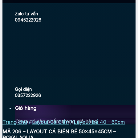
Zalo tư vấn
0945222926
Gọi điện
0357222926
Giỏ hàng
Chưa có sản phẩm trong giỏ hàng.
Trang chủ
/
Layout Cá Biển
/
Layout bể 40 - 60cm
MÃ 206 – LAYOUT CÁ BIỂN BỂ 50x45x45CM –
ROYALAQUA