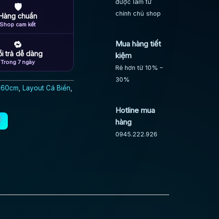
được làm từ
🛡
chính chủ shop
Hàng chuẩn
Shop cam kết
Mua hàng tiết
🔁
i trả dễ dàng
kiệm
Trong 7 ngày
Rẻ hơn từ 10% –
30%
- 60cm
,
Layout Cá Biển
,
Hotline mua
hàng
0945.222.926