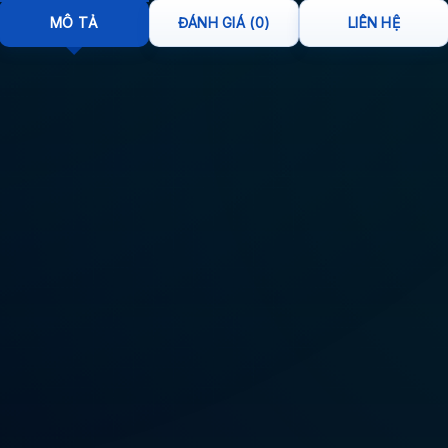
MÔ TẢ
ĐÁNH GIÁ (0)
LIÊN HỆ