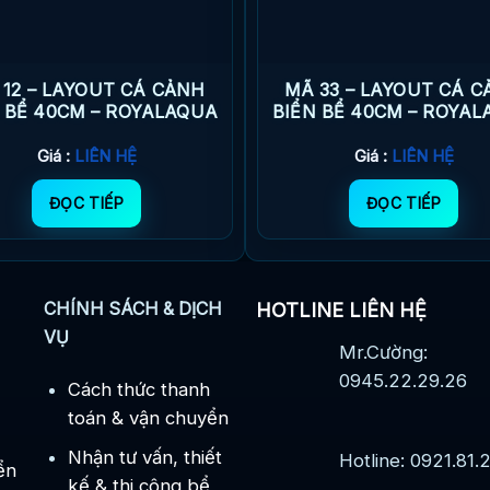
 12 – LAYOUT CÁ CẢNH
MÃ 33 – LAYOUT CÁ 
 BỂ 40CM – ROYALAQUA
BIỂN BỂ 40CM – ROYA
Giá :
LIÊN HỆ
Giá :
LIÊN HỆ
ĐỌC TIẾP
ĐỌC TIẾP
CHÍNH SÁCH & DỊCH
HOTLINE LIÊN HỆ
VỤ
Mr.Cường:
0945.22.29.26
Cách thức thanh
toán & vận chuyển
Nhận tư vấn, thiết
Hotline: 0921.81.
ển
kế & thi công bể