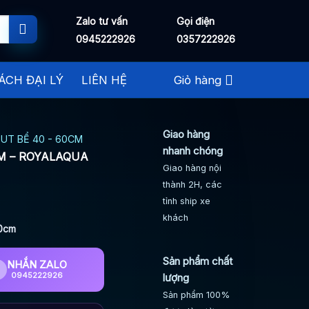
Zalo tư vấn
Gọi điện
0945222926
0357222926
ÁCH ĐẠI LÝ
LIÊN HỆ
Giỏ hàng
Giao hàng
UT BỂ 40 - 60CM
nhanh chóng
CM – ROYALAQUA
Giao hàng nội
thành 2H, các
tỉnh ship xe
khách
40cm
Sản phẩm chất
NHẮN ZALO
0945222926
lượng
Sản phẩm 100%