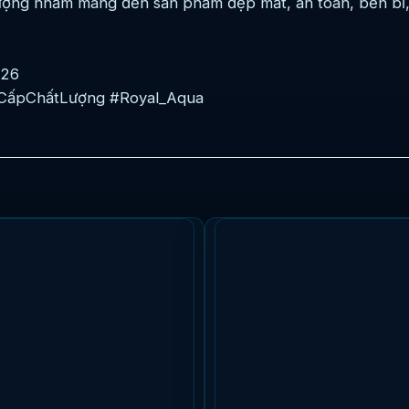
lượng nhằm mang đến sản phẩm đẹp mắt, an toàn, bền bỉ,
926
CấpChấtLượng #Royal_Aqua