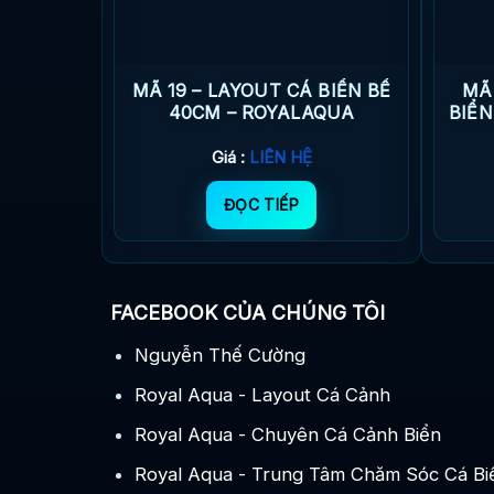
BIỂN BỂ
MÃ 19 – LAYOUT CÁ BIỂN BỂ
MÃ
QUA
40CM – ROYALAQUA
BIỂN
Giá :
LIÊN HỆ
ĐỌC TIẾP
FACEBOOK CỦA CHÚNG TÔI
Nguyễn Thế Cường
Royal Aqua - Layout Cá Cảnh
Royal Aqua - Chuyên Cá Cảnh Biển
Royal Aqua - Trung Tâm Chăm Sóc Cá Bi