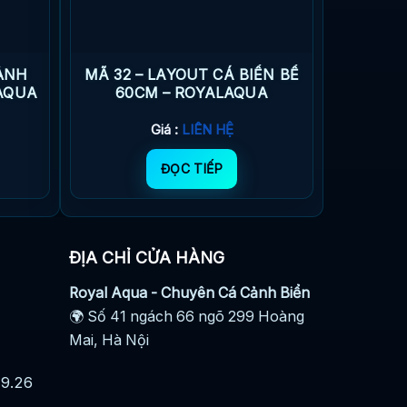
CẢNH
MÃ 32 – LAYOUT CÁ BIỂN BỂ
LAQUA
60CM – ROYALAQUA
Giá :
LIÊN HỆ
ĐỌC TIẾP
ĐỊA CHỈ CỬA HÀNG
Royal Aqua - Chuyên Cá Cảnh Biển
🌍 Số 41 ngách 66 ngõ 299 Hoàng
Mai, Hà Nội
29.26