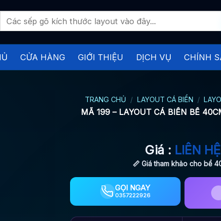
Tìm
kiếm:
HỦ
CỬA HÀNG
GIỚI THIỆU
DỊCH VỤ
CHÍNH S
TRANG CHỦ
/
LAYOUT CÁ BIỂN
/
LAYO
MÃ 199 – LAYOUT CÁ BIỂN BỂ 40
Giá :
LIÊN HỆ
📏 Giá tham khảo cho bể 
GỌI NGAY
0357222926