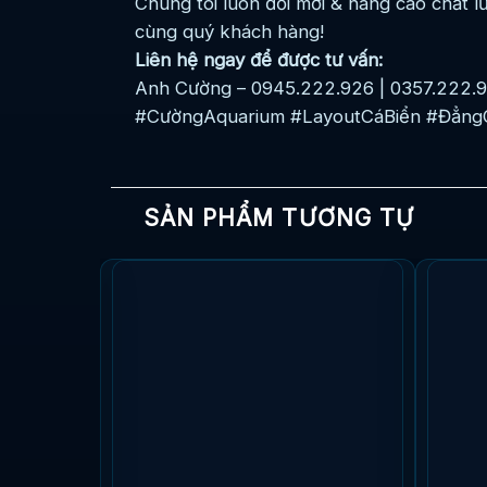
Chúng tôi luôn đổi mới & nâng cao chất 
cùng quý khách hàng!
Liên hệ ngay để được tư vấn:
Anh Cường – 0945.222.926 | 0357.222.
#CườngAquarium #LayoutCáBiển #Đẳng
SẢN PHẨM TƯƠNG TỰ