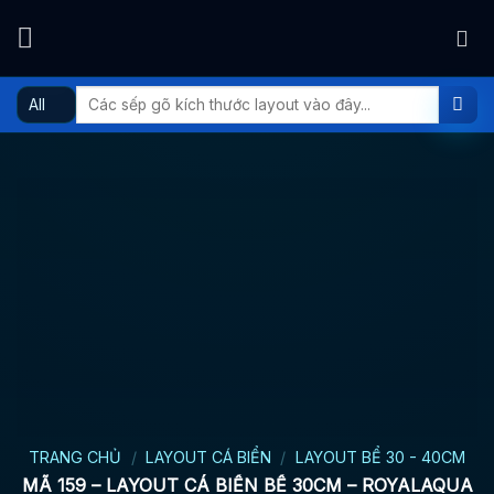
Skip
to
content
Tìm
kiếm:
TRANG CHỦ
/
LAYOUT CÁ BIỂN
/
LAYOUT BỂ 30 - 40CM
MÃ 159 – LAYOUT CÁ BIỂN BỂ 30CM – ROYALAQUA