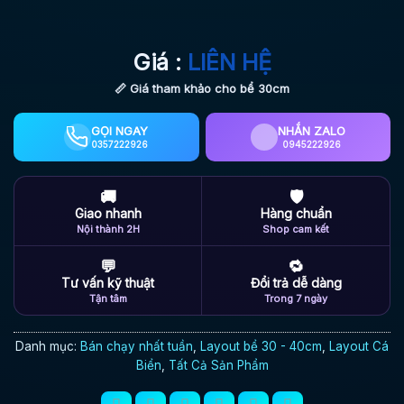
Giá :
LIÊN HỆ
📏 Giá tham khảo cho bể 30cm
GỌI NGAY
NHẮN ZALO
0357222926
0945222926
🚚
🛡
Giao nhanh
Hàng chuẩn
Nội thành 2H
Shop cam kết
💬
🔁
Tư vấn kỹ thuật
Đổi trả dễ dàng
Tận tâm
Trong 7 ngày
Danh mục:
Bán chạy nhất tuần
,
Layout bể 30 - 40cm
,
Layout Cá
Biển
,
Tất Cả Sản Phẩm