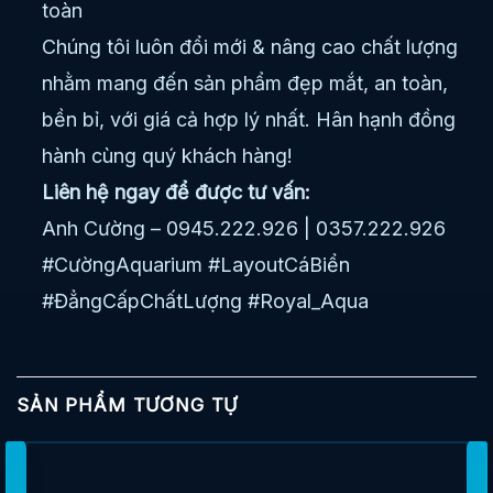
toàn
Chúng tôi luôn đổi mới & nâng cao chất lượng
nhằm mang đến sản phẩm đẹp mắt, an toàn,
bền bỉ, với giá cả hợp lý nhất. Hân hạnh đồng
hành cùng quý khách hàng!
Liên hệ ngay để được tư vấn:
Anh Cường – 0945.222.926 | 0357.222.926
#CườngAquarium #LayoutCáBiển
#ĐẳngCấpChấtLượng #Royal_Aqua
SẢN PHẨM TƯƠNG TỰ