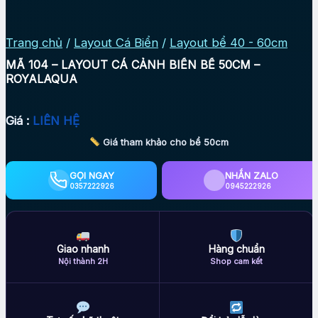
Trang chủ
/
Layout Cá Biển
/
Layout bể 40 - 60cm
MÃ 104 – LAYOUT CÁ CẢNH BIỂN BỂ 50CM –
ROYALAQUA
Giá :
LIÊN HỆ
Giá tham khảo cho bể 50cm
GỌI NGAY
NHẮN ZALO
0357222926
0945222926
Giao nhanh
Hàng chuẩn
Nội thành 2H
Shop cam kết