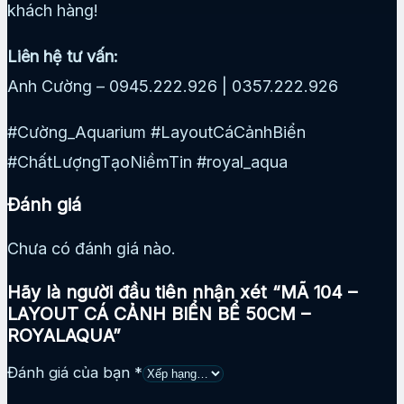
khách hàng!
Liên hệ tư vấn:
Anh Cường – 0945.222.926 | 0357.222.926
#Cường_Aquarium #LayoutCáCảnhBiển
#ChấtLượngTạoNiềmTin #royal_aqua
Đánh giá
Chưa có đánh giá nào.
Hãy là người đầu tiên nhận xét “MÃ 104 –
LAYOUT CÁ CẢNH BIỂN BỂ 50CM –
ROYALAQUA”
Đánh giá của bạn
*