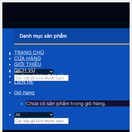
Skip
to
content
Danh mục sản phẩm
TRANG CHỦ
CỬA HÀNG
GIỚI THIỆU
DỊCH VỤ
CHÍNH SÁCH ĐẠI LÝ
Tìm
LIÊN HỆ
kiếm:
Giỏ hàng
Chưa có sản phẩm trong giỏ hàng.
Tìm
kiếm: