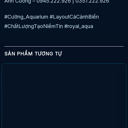
Anh Cường – 0945.222.926 | 0357.222.926
#Cường_Aquarium #LayoutCáCảnhBiển
#ChấtLượngTạoNiềmTin #royal_aqua
SẢN PHẨM TƯƠNG TỰ